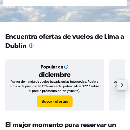
Encuentra ofertas de vuelos de Lima a
Dublín
Popular en
diciembre
Mayor demanda de vuelos basada en las búsquedas. Posible
Los precio
subida de precios del 13% (aumento potencial de $227 sobre
de precios
el precio promedio de ida y vuelta).
Buscar ofertas
El mejor momento para reservar un