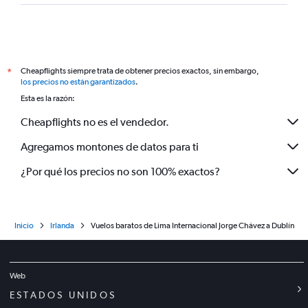
Cheapflights siempre trata de obtener precios exactos, sin embargo,
*
los precios no están garantizados
.
Esta es la razón:
Cheapflights no es el vendedor.
Agregamos montones de datos para ti
¿Por qué los precios no son 100% exactos?
Inicio
Irlanda
Vuelos baratos de Lima Internacional Jorge Chávez a Dublín
Web
ESTADOS UNIDOS