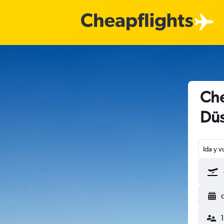
Che
Düs
Ida y v