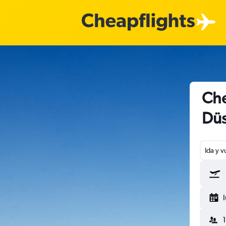
Che
Düs
Ida y v