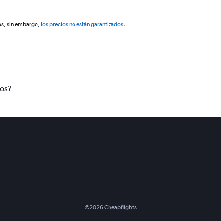
os, sin embargo,
los precios no están garantizados
.
tos?
©
2026
Cheapflights