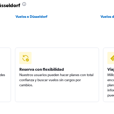
üsseldorf
Vuelos a Düsseldorf
Vuelos 
Reserva con flexibilidad
Via
edes
Nuestros usuarios pueden hacer planes con total
Mill
confianza y buscar vuelos sin cargos por
enco
cambios.
plan
info
pued