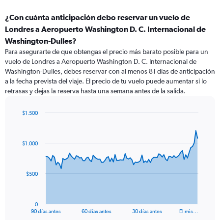
¿Con cuánta anticipación debo reservar un vuelo de
Londres a Aeropuerto Washington D. C. Internacional de
Washington-Dulles?
Para asegurarte de que obtengas el precio más barato posible para un
vuelo de Londres a Aeropuerto Washington D. C. Internacional de
Washington-Dulles, debes reservar con al menos 81 días de anticipación
a la fecha prevista del viaje. El precio de tu vuelo puede aumentar si lo
retrasas y dejas la reserva hasta una semana antes de la salida.
$1.500
Chart
Chart
graphic.
with
91
$1.000
data
points.
The
$500
chart
has
1
0
X
End
90 días antes
60 días antes
30 días antes
El mis…
of
axis