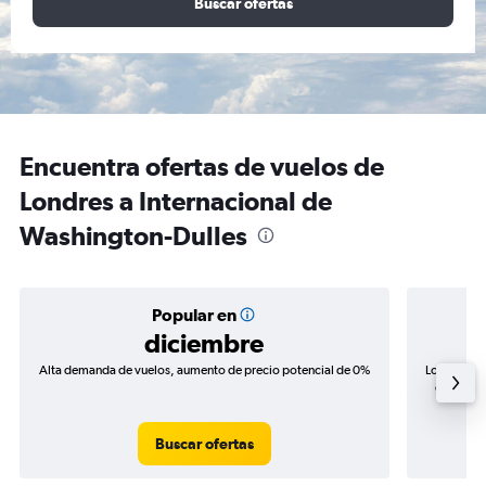
Buscar ofertas
Encuentra ofertas de vuelos de
Londres a Internacional de
Washington-Dulles
Popular en
diciembre
Alta demanda de vuelos, aumento de precio potencial de 0%
Los precio
de precio
Buscar ofertas