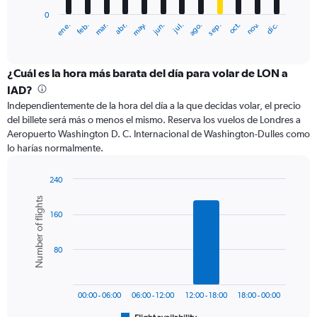
has
0
1
ene.
abr.
jul.
oct.
mar.
jun.
sep.
dic.
feb.
may.
ago.
nov.
X
End
of
axis
interactive
displaying
chart
categories.
¿Cuál es la hora más barata del día para volar de LON a
Range:
IAD?
12
Independientemente de la hora del día a la que decidas volar, el precio
categories.
del billete será más o menos el mismo. Reserva los vuelos de Londres a
The
Aeropuerto Washington D. C. Internacional de Washington-Dulles como
chart
lo harías normalmente.
has
1
Y
240
axis
Bar
Chart
Number of flights
graphic.
chart
displaying
160
with
values.
6
Range:
bars.
0
80
to
The
900.
chart
has
00:00 - 06:00
06:00 - 12:00
12:00 - 18:00
18:00 - 00:00
1