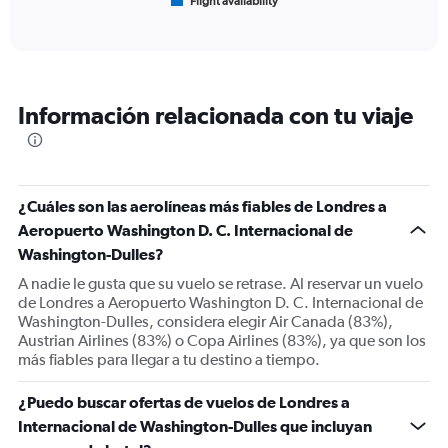
Flight availability
X
End
of
axis
interactive
displaying
chart
categories.
Range:
6
Información relacionada con tu viaje
categories.
The
chart
has
1
¿Cuáles son las aerolíneas más fiables de Londres a
Y
Aeropuerto Washington D. C. Internacional de
axis
displaying
Washington-Dulles?
Number
A nadie le gusta que su vuelo se retrase. Al reservar un vuelo
of
de Londres a Aeropuerto Washington D. C. Internacional de
flights.
Washington-Dulles, considera elegir Air Canada (83%),
Range:
Austrian Airlines (83%) o Copa Airlines (83%), ya que son los
0
más fiables para llegar a tu destino a tiempo.
to
240.
¿Puedo buscar ofertas de vuelos de Londres a
Internacional de Washington-Dulles que incluyan