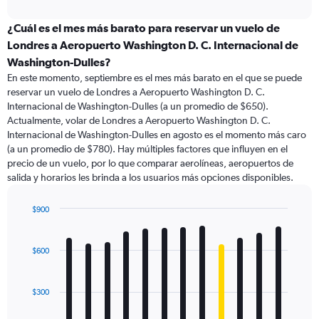
interactive
displaying
chart
categories.
¿Cuál es el mes más barato para reservar un vuelo de
Range:
Londres a Aeropuerto Washington D. C. Internacional de
91
Washington-Dulles?
categories.
En este momento, septiembre es el mes más barato en el que se puede
The
reservar un vuelo de Londres a Aeropuerto Washington D. C.
chart
Internacional de Washington-Dulles (a un promedio de $650).
has
Actualmente, volar de Londres a Aeropuerto Washington D. C.
1
Y
Internacional de Washington-Dulles en agosto es el momento más caro
axis
(a un promedio de $780). Hay múltiples factores que influyen en el
displaying
precio de un vuelo, por lo que comparar aerolíneas, aeropuertos de
values.
salida y horarios les brinda a los usuarios más opciones disponibles.
Range:
0
$900
to
Bar
Chart
1500.
graphic.
chart
with
$600
12
bars.
$300
The
chart