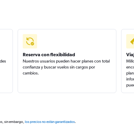
Reserva con flexibilidad
Via
edes
Nuestros usuarios pueden hacer planes con total
Mill
confianza y buscar vuelos sin cargos por
enco
cambios.
plan
info
pued
os, sin embargo,
los precios no están garantizados
.