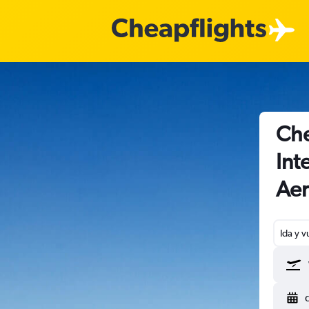
Che
Int
Aer
Ida y v