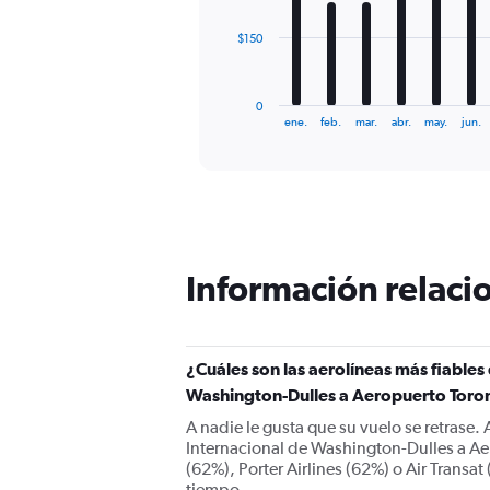
The
$150
chart
has
1
0
X
End
ene.
feb.
mar.
abr.
may.
jun.
of
axis
interactive
displaying
chart
categories.
Range:
12
categories.
The
Información relacio
chart
has
1
Y
¿Cuáles son las aerolíneas más fiable
axis
displaying
Washington-Dulles a Aeropuerto Toron
values.
A nadie le gusta que su vuelo se retrase.
Range:
Internacional de Washington-Dulles a Aer
0
(62%), Porter Airlines (62%) o Air Transat
to
tiempo.