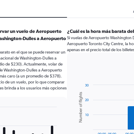
ervar un vuelo de Aeropuerto
¿Cuál es la hora más barata del
Si vuelas de Aeropuerto Washington D
Washington-Dulles a Aeropuerto
Aeropuerto Toronto City Centre, la hor
apenas en el precio total de los billete
arato en el que se puede reservar un
nacional de Washington-Dulles a
io de $230). Actualmente, volar de
de Washington-Dulles a Aeropuerto
 más caro (a un promedio de $378).
ecio de un vuelo, por lo que comparar
30
les brinda a los usuarios más opciones
Bar
Chart
Number of flights
graphic.
chart
20
with
6
bars.
10
The
chart
has