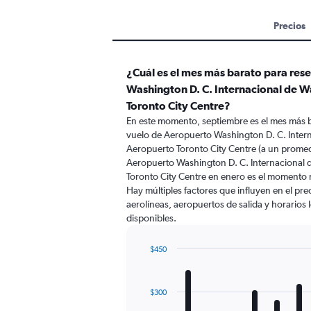
Precios
¿Cuál es el mes más barato para res
Washington D. C. Internacional de 
Toronto City Centre?
En este momento, septiembre es el mes más b
vuelo de Aeropuerto Washington D. C. Inter
Aeropuerto Toronto City Centre (a un promed
Aeropuerto Washington D. C. Internacional 
Toronto City Centre en enero es el momento
Hay múltiples factores que influyen en el pr
aerolíneas, aeropuertos de salida y horarios 
disponibles.
$450
Bar
Chart
graphic.
chart
with
$300
12
bars.