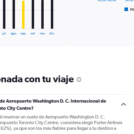
00:00 - 06:00
06:00 
1
Fl
X
End
of
axis
interactive
displaying
chart
categories.
Range:
jul.
ago.
sep.
oct.
nov.
dic.
6
categories.
The
chart
has
1
Y
nada con tu viaje
axis
displaying
Number
of
s de Aeropuerto Washington D. C. Internacional de
flights.
Range:
to City Centre?
0
 Al reservar un vuelo de Aeropuerto Washington D. C.
to
opuerto Toronto City Centre, considera elegir Porter Airlines
30.
 (62%), ya que son los más fiables para llegar a tu destino a