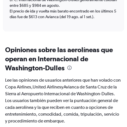
displaying
entre $685 y $984 en agosto.
values.
El precio de ida y vuelta más barato encontrado en los últimos 5
Range:
días fue de $613 con Avianca (del 19 ago. al 1 set.).
0
to
1200.
Opiniones sobre las aerolíneas que
operan en Internacional de
Washington-Dulles
Lee las opiniones de usuarios anteriores que han volado con
Copa Airlines,United AirlinesyAvianca de Santa Cruz de la
Sierra al Aeropuerto Internacional de Washington-Dulles.
Los usuarios también pueden ver la puntuación general de
cada aerolínea y la que reciben en cuanto a opciones de
entretenimiento, comodidad, comida, tripulación, servicio
y procedimiento de embarque.