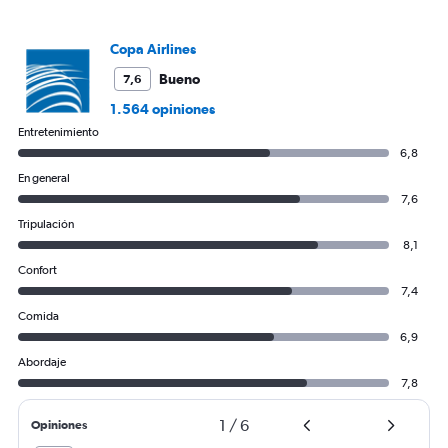
Copa Airlines
Bueno
7,6
1.564 opiniones
Entretenimiento
6,8
En general
7,6
Tripulación
8,1
Confort
7,4
Comida
6,9
Abordaje
7,8
1
/
6
Opiniones