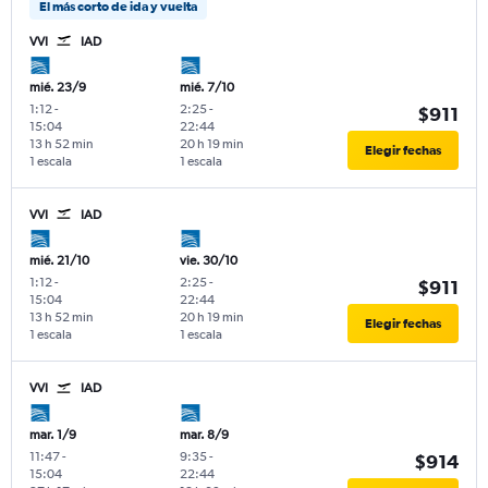
El más corto de ida y vuelta
VVI
IAD
mié. 23/9
mié. 7/10
1:12
-
2:25
-
$911
15:04
22:44
13 h 52 min
20 h 19 min
Elegir fechas
1 escala
1 escala
VVI
IAD
mié. 21/10
vie. 30/10
1:12
-
2:25
-
$911
15:04
22:44
13 h 52 min
20 h 19 min
Elegir fechas
1 escala
1 escala
VVI
IAD
mar. 1/9
mar. 8/9
11:47
-
9:35
-
$914
15:04
22:44