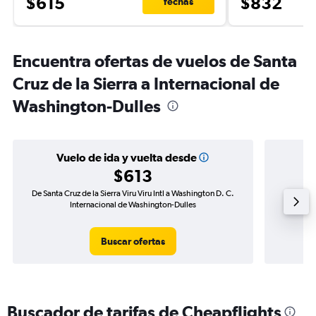
$615
$832
fechas
Encuentra ofertas de vuelos de Santa
Cruz de la Sierra a Internacional de
Washington-Dulles
Vuelo de ida y vuelta desde
$613
De Santa Cruz de la Sierra Viru Viru Intl a Washington D. C.
Vuelo d
Internacional de Washington-Dulles
Washing
Buscar ofertas
Buscador de tarifas de Cheapflights