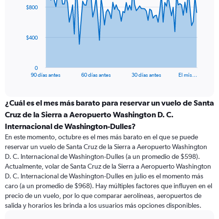
91
$800
data
points.
The
$400
chart
has
1
0
X
End
90 días antes
60 días antes
30 días antes
El mis…
of
axis
interactive
displaying
chart
categories.
¿Cuál es el mes más barato para reservar un vuelo de Santa
Range:
Cruz de la Sierra a Aeropuerto Washington D. C.
91
Internacional de Washington-Dulles?
categories.
En este momento, octubre es el mes más barato en el que se puede
The
reservar un vuelo de Santa Cruz de la Sierra a Aeropuerto Washington
chart
D. C. Internacional de Washington-Dulles (a un promedio de $598).
has
Actualmente, volar de Santa Cruz de la Sierra a Aeropuerto Washington
1
Y
D. C. Internacional de Washington-Dulles en julio es el momento más
axis
caro (a un promedio de $968). Hay múltiples factores que influyen en el
displaying
precio de un vuelo, por lo que comparar aerolíneas, aeropuertos de
values.
salida y horarios les brinda a los usuarios más opciones disponibles.
Range: