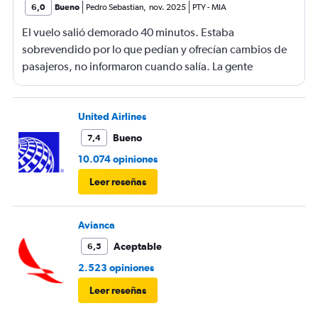
6,0
Bueno
Pedro Sebastian
,
nov. 2025
PTY
-
MIA
El vuelo salió demorado 40 minutos. Estaba
sobrevendido por lo que pedían y ofrecían cambios de
pasajeros, no informaron cuando salía. La gente
haciendo filas larguísimas para no quedarse sin viajar.
Mucha maleta de mano no había lugar. En mi caso se
terminó la comida me ofrecieron un solo menú.
United Airlines
Bueno
7,4
10.074 opiniones
Leer reseñas
Avianca
Aceptable
6,5
2.523 opiniones
Leer reseñas