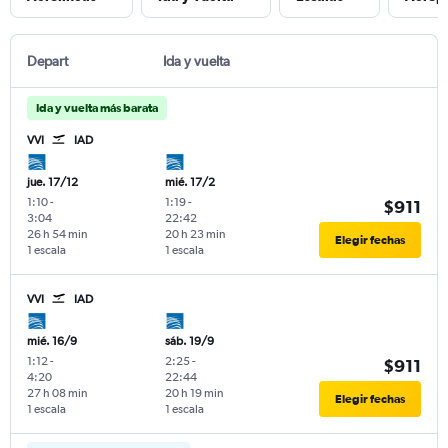
Depart
Ida y vuelta
Ida y vuelta más barata
VVI
IAD
jue. 17/12
mié. 17/2
1:10
-
1:19
-
$911
3:04
22:42
26 h 54 min
20 h 23 min
Elegir fechas
1 escala
1 escala
VVI
IAD
mié. 16/9
sáb. 19/9
1:12
-
2:25
-
$911
4:20
22:44
27 h 08 min
20 h 19 min
Elegir fechas
1 escala
1 escala