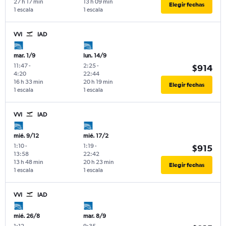
27 h 17 min
13 h 09 min
Elegir fechas
1 escala
1 escala
VVI
IAD
mar. 1/9
lun. 14/9
11:47
-
2:25
-
$914
4:20
22:44
16 h 33 min
20 h 19 min
Elegir fechas
1 escala
1 escala
VVI
IAD
mié. 9/12
mié. 17/2
1:10
-
1:19
-
$915
13:58
22:42
13 h 48 min
20 h 23 min
Elegir fechas
1 escala
1 escala
VVI
IAD
mié. 26/8
mar. 8/9
1:12
-
9:35
-