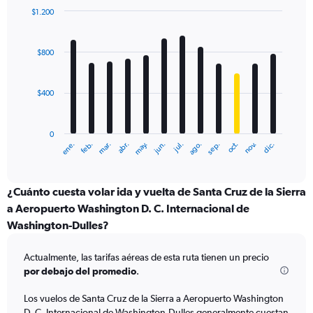
0
$1.200
to
Bar
Chart
1200.
graphic.
chart
with
$800
12
bars.
$400
The
chart
has
0
1
ene.
feb.
mar.
abr.
may.
jun.
jul.
ago.
sep.
oct.
nov.
dic.
X
End
of
axis
interactive
displaying
chart
categories.
¿Cuánto cuesta volar ida y vuelta de Santa Cruz de la Sierra
Range:
a Aeropuerto Washington D. C. Internacional de
12
Washington-Dulles?
categories.
The
chart
Actualmente, las tarifas aéreas de esta ruta tienen un precio
has
por debajo del promedio
.
1
Y
Los vuelos de Santa Cruz de la Sierra a Aeropuerto Washington
axis
D. C. Internacional de Washington-Dulles generalmente cuestan