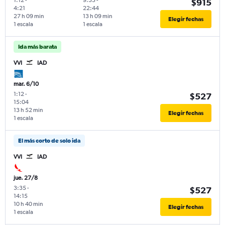
$915
4:21
22:44
27 h 09 min
13 h 09 min
Elegir fechas
1 escala
1 escala
Ida más barata
VVI
IAD
mar. 6/10
1:12
-
$527
15:04
13 h 52 min
Elegir fechas
1 escala
El más corto de solo ida
VVI
IAD
jue. 27/8
3:35
-
$527
14:15
10 h 40 min
Elegir fechas
1 escala