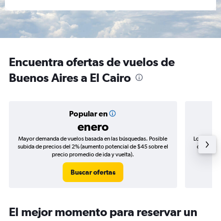
Encuentra ofertas de vuelos de
Buenos Aires a El Cairo
Popular en
enero
Mayor demanda de vuelos basada en las búsquedas. Posible
Los precio
subida de precios del 2% (aumento potencial de $45 sobre el
de precio
precio promedio de ida y vuelta).
Buscar ofertas
El mejor momento para reservar un