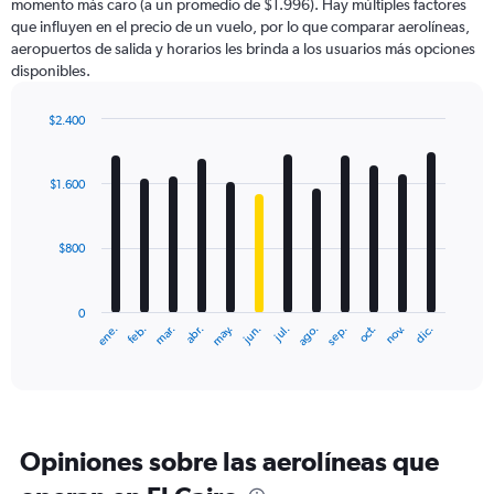
momento más caro (a un promedio de $1.996). Hay múltiples factores
que influyen en el precio de un vuelo, por lo que comparar aerolíneas,
aeropuertos de salida y horarios les brinda a los usuarios más opciones
disponibles.
$2.400
Bar
Chart
graphic.
chart
with
$1.600
12
bars.
$800
The
chart
has
0
1
ene.
feb.
mar.
abr.
may.
jun.
jul.
ago.
sep.
oct.
nov.
dic.
X
End
of
axis
interactive
displaying
chart
categories.
Range:
12
Opiniones sobre las aerolíneas que
categories.
The