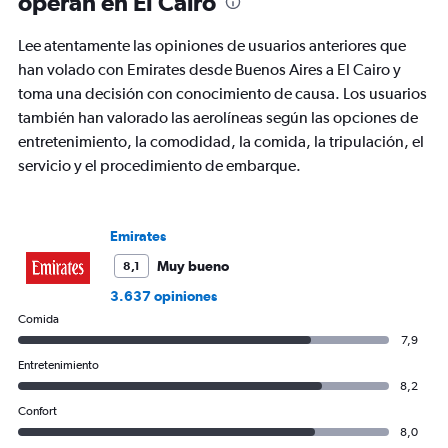
operan en El Cairo
chart
has
Lee atentamente las opiniones de usuarios anteriores que
1
Y
han volado con Emirates desde Buenos Aires a El Cairo y
axis
toma una decisión con conocimiento de causa. Los usuarios
displaying
también han valorado las aerolíneas según las opciones de
values.
entretenimiento, la comodidad, la comida, la tripulación, el
Range:
0
servicio y el procedimiento de embarque.
to
2400.
Emirates
Muy bueno
8,1
3.637 opiniones
Comida
7,9
Entretenimiento
8,2
Confort
8,0