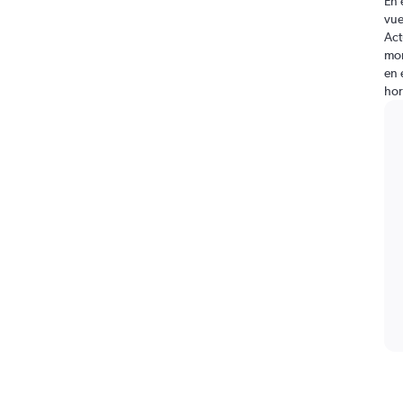
En 
vue
Act
mom
en 
hor