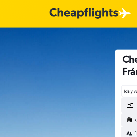
Che
Frá
Ida y v