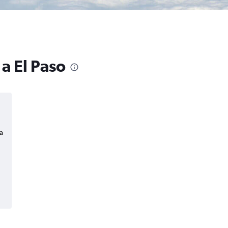
a El Paso
a