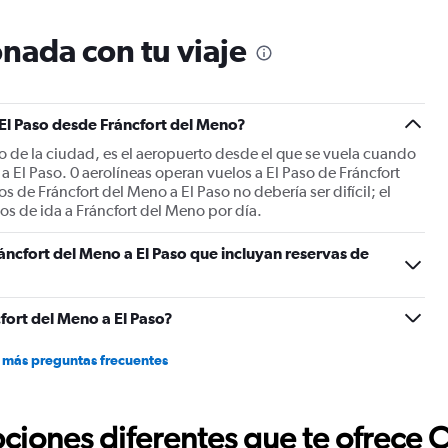
categories.
The
nada con tu viaje
chart
has
1
Y
 El Paso desde Fráncfort del Meno?
axis
displaying
ro de la ciudad, es el aeropuerto desde el que se vuela cuando
values.
a El Paso. 0 aerolíneas operan vuelos a El Paso de Fráncfort
Range:
s de Fráncfort del Meno a El Paso no debería ser difícil; el
0
s de ida a Fráncfort del Meno por día.
to
2400.
áncfort del Meno a El Paso que incluyan reservas de
fort del Meno a El Paso?
 más preguntas frecuentes
ciones diferentes que te ofrece 