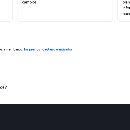
cambios.
plan
info
pued
os, sin embargo,
los precios no están garantizados
.
tos?