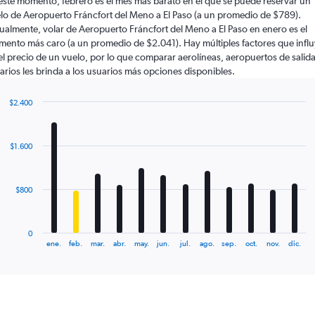
este momento, febrero es el mes más barato en el que se puede reservar un
lo de Aeropuerto Fráncfort del Meno a El Paso (a un promedio de $789).
ualmente, volar de Aeropuerto Fráncfort del Meno a El Paso en enero es el
ento más caro (a un promedio de $2.041). Hay múltiples factores que infl
el precio de un vuelo, por lo que comparar aerolíneas, aeropuertos de salida
arios les brinda a los usuarios más opciones disponibles.
$2.400
Bar
Chart
graphic.
chart
with
$1.600
12
bars.
The
$800
chart
has
1
0
X
End
ene.
feb.
mar.
abr.
may.
jun.
jul.
ago.
sep.
oct.
nov.
dic.
of
axis
interactive
displaying
chart
categories.
Range:
12