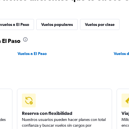
vuelos a El Paso
Vuelos populares
Vuelos por clase
 El Paso
Vuelos a El Paso
Vuelos 
Reserva con flexibilidad
Via
edes
Nuestros usuarios pueden hacer planes con total
Mill
confianza y buscar vuelos sin cargos por
enco