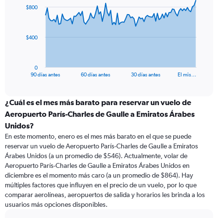
91
$800
data
points.
The
$400
chart
has
1
0
X
End
90 días antes
60 días antes
30 días antes
El mis…
of
axis
interactive
displaying
chart
categories.
¿Cuál es el mes más barato para reservar un vuelo de
Range:
Aeropuerto París-Charles de Gaulle a Emiratos Árabes
91
Unidos?
categories.
En este momento, enero es el mes más barato en el que se puede
The
reservar un vuelo de Aeropuerto París-Charles de Gaulle a Emiratos
chart
Árabes Unidos (a un promedio de $546). Actualmente, volar de
has
Aeropuerto París-Charles de Gaulle a Emiratos Árabes Unidos en
1
Y
diciembre es el momento más caro (a un promedio de $864). Hay
axis
múltiples factores que influyen en el precio de un vuelo, por lo que
displaying
comparar aerolíneas, aeropuertos de salida y horarios les brinda a los
values.
usuarios más opciones disponibles.
Range: