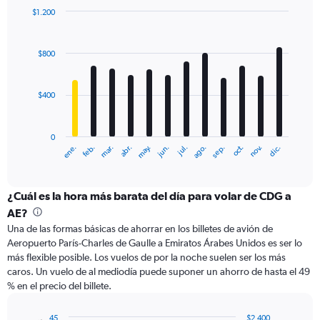
0
$1.200
to
Bar
Chart
1200.
graphic.
chart
with
$800
12
bars.
$400
The
chart
has
0
1
ene.
feb.
mar.
abr.
may.
jun.
jul.
ago.
sep.
oct.
nov.
dic.
X
End
of
axis
interactive
displaying
chart
categories.
¿Cuál es la hora más barata del día para volar de CDG a
Range:
AE?
12
Una de las formas básicas de ahorrar en los billetes de avión de
categories.
Aeropuerto París-Charles de Gaulle a Emiratos Árabes Unidos es ser lo
The
más flexible posible. Los vuelos de por la noche suelen ser los más
chart
caros. Un vuelo de al mediodía puede suponer un ahorro de hasta el 49
has
% en el precio del billete.
1
Y
axis
45
$2.400