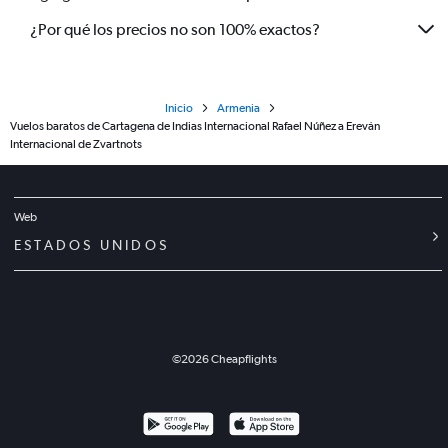
¿Por qué los precios no son 100% exactos?
Inicio
Armenia
Vuelos baratos de Cartagena de Indias Internacional Rafael Núñez a Ereván
Internacional de Zvartnots
Web
ESTADOS UNIDOS
©
2026
Cheapflights