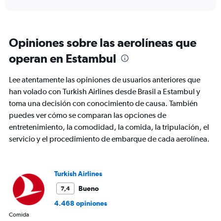
displaying
chart
categories.
Range:
6
Opiniones sobre las aerolíneas que
categories.
The
operan en Estambul
chart
has
Lee atentamente las opiniones de usuarios anteriores que
1
Y
han volado con Turkish Airlines desde Brasil a Estambul y
axis
toma una decisión con conocimiento de causa. También
displaying
puedes ver cómo se comparan las opciones de
Number
entretenimiento, la comodidad, la comida, la tripulación, el
of
flights.
servicio y el procedimiento de embarque de cada aerolínea.
Range:
0
to
Turkish Airlines
24.
Bueno
7,4
4.468 opiniones
Comida