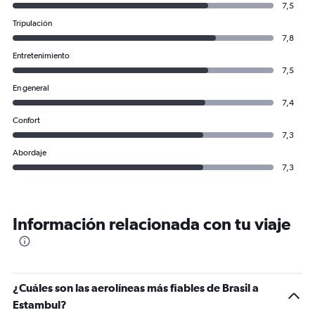
7,5
Tripulación
7,8
Entretenimiento
7,5
En general
7,4
Confort
7,3
Abordaje
7,3
Información relacionada con tu viaje
¿Cuáles son las aerolíneas más fiables de Brasil a
Estambul?