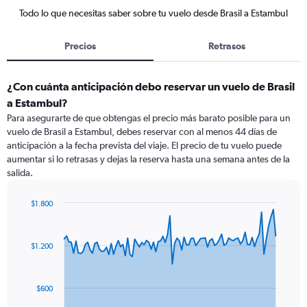
Todo lo que necesitas saber sobre tu vuelo desde Brasil a Estambul
Precios
Retrasos
¿Con cuánta anticipación debo reservar un vuelo de Brasil
a Estambul?
Para asegurarte de que obtengas el precio más barato posible para un
vuelo de Brasil a Estambul, debes reservar con al menos 44 días de
anticipación a la fecha prevista del viaje. El precio de tu vuelo puede
aumentar si lo retrasas y dejas la reserva hasta una semana antes de la
salida.
$1.800
Chart
Chart
graphic.
with
91
$1.200
data
points.
The
$600
chart