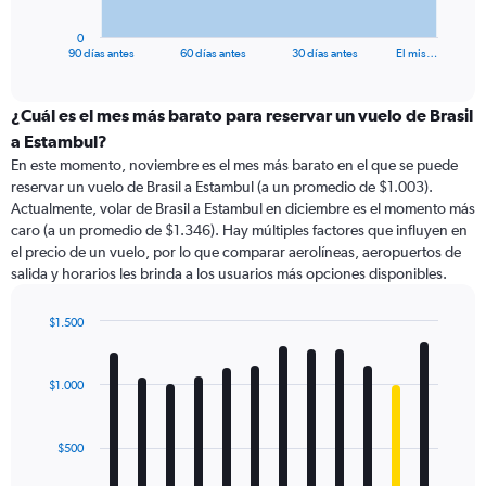
has
1
0
X
End
90 días antes
60 días antes
30 días antes
El mis…
of
axis
interactive
displaying
chart
categories.
¿Cuál es el mes más barato para reservar un vuelo de Brasil
Range:
a Estambul?
91
En este momento, noviembre es el mes más barato en el que se puede
categories.
reservar un vuelo de Brasil a Estambul (a un promedio de $1.003).
The
Actualmente, volar de Brasil a Estambul en diciembre es el momento más
chart
caro (a un promedio de $1.346). Hay múltiples factores que influyen en
has
el precio de un vuelo, por lo que comparar aerolíneas, aeropuertos de
1
salida y horarios les brinda a los usuarios más opciones disponibles.
Y
axis
displaying
$1.500
values.
Bar
Chart
Range:
graphic.
chart
with
0
$1.000
12
to
bars.
1800.
$500
The
chart