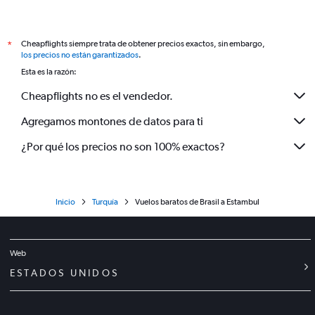
Cheapflights siempre trata de obtener precios exactos, sin embargo,
*
los precios no están garantizados
.
Esta es la razón:
Cheapflights no es el vendedor.
Agregamos montones de datos para ti
¿Por qué los precios no son 100% exactos?
Inicio
Turquía
Vuelos baratos de Brasil a Estambul
Web
ESTADOS UNIDOS