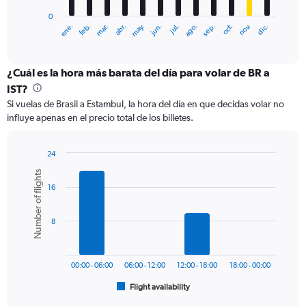
has
0
1
ene.
feb.
mar.
abr.
may.
jun.
jul.
ago.
sep.
oct.
nov.
dic.
X
End
of
axis
interactive
displaying
chart
categories.
¿Cuál es la hora más barata del día para volar de BR a
Range:
IST?
12
Si vuelas de Brasil a Estambul, la hora del día en que decidas volar no
categories.
influye apenas en el precio total de los billetes.
The
chart
has
24
1
Bar
Chart
Number of flights
Y
graphic.
chart
axis
16
with
6
displaying
bars.
values.
8
Range:
The
0
chart
to
has
1500.
00:00 - 06:00
06:00 - 12:00
12:00 - 18:00
18:00 - 00:00
1
Flight availability
X
End
of
axis
interactive