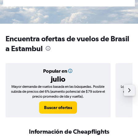
Encuentra ofertas de vuelos de Brasil
a Estambul
Popular en
julio
Mayor demanda de vuelos basada en las búsquedas. Posible
Los precio
subida de precios del 6% (aumento potencial de $79 sobre el
de precio
precio promedio de ida y vuelta).
Buscar ofertas
Información de Cheapflights