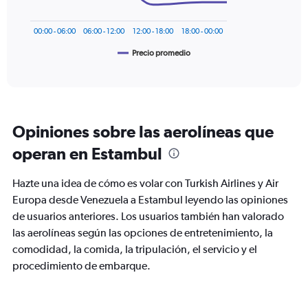
to
The
1800.
chart
00:00 - 06:00
06:00 - 12:00
12:00 - 18:00
18:00 - 00:00
has
1
Precio promedio
End
of
X
interactive
axis
chart
displaying
categories.
Range:
Opiniones sobre las aerolíneas que
6
categories.
operan en Estambul
The
chart
Hazte una idea de cómo es volar con Turkish Airlines y Air
has
1
Europa desde Venezuela a Estambul leyendo las opiniones
Y
de usuarios anteriores. Los usuarios también han valorado
axis
las aerolíneas según las opciones de entretenimiento, la
displaying
comodidad, la comida, la tripulación, el servicio y el
Avg.
Price.
procedimiento de embarque.
Range:
960
to