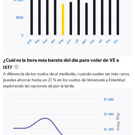
$1.200
12
bars.
$600
The
chart
has
0
1
ene.
feb.
mar.
abr.
may.
jun.
jul.
ago.
sep.
oct.
nov.
dic.
X
End
of
axis
interactive
displaying
chart
categories.
¿Cuál es la hora más barata del día para volar de VE a
Range:
IST?
12
A diferencia de los vuelos de al mediodía, cuando suelen ser más caros,
categories.
puedes ahorrar hasta un 21 % en los vuelos de Venezuela a Estambul
The
explorando las opciones de por la tarde.
chart
has
1
$1.680
Y
Line
Chart
graphic.
chart
axis
$1.440
with
Avg. Price
displaying
6
values.
data
Range:
points.
$1.200
0