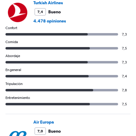
1680.
Turkish Airlines
Bueno
7,4
4.478 opiniones
Confort
7,3
Comida
7,5
Abordaje
7,3
En general
7,4
Tripulación
7,8
Entretenimiento
7,5
Air Europa
Bueno
7,0