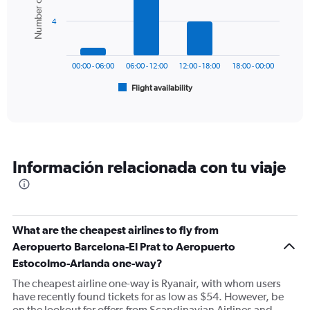
Number of flights
values.
bars.
Range:
4
0
The
to
chart
450.
has
00:00 - 06:00
06:00 - 12:00
12:00 - 18:00
18:00 - 00:00
1
Flight availability
X
End
of
axis
interactive
displaying
chart
categories.
Range:
6
Información relacionada con tu viaje
categories.
The
chart
has
1
What are the cheapest airlines to fly from
Y
Aeropuerto Barcelona-El Prat to Aeropuerto
axis
displaying
Estocolmo-Arlanda one-way?
Number
The cheapest airline one-way is Ryanair, with whom users
of
have recently found tickets for as low as $54. However, be
flights.
on the lookout for offers from Scandinavian Airlines and