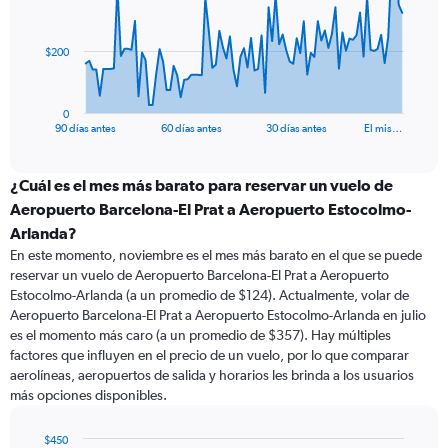
points.
The
$200
chart
has
1
0
X
End
90 días antes
60 días antes
30 días antes
El mis…
of
axis
interactive
displaying
chart
categories.
¿Cuál es el mes más barato para reservar un vuelo de
Range:
Aeropuerto Barcelona-El Prat a Aeropuerto Estocolmo-
91
Arlanda?
categories.
En este momento, noviembre es el mes más barato en el que se puede
The
reservar un vuelo de Aeropuerto Barcelona-El Prat a Aeropuerto
chart
Estocolmo-Arlanda (a un promedio de $124). Actualmente, volar de
has
Aeropuerto Barcelona-El Prat a Aeropuerto Estocolmo-Arlanda en julio
1
Y
es el momento más caro (a un promedio de $357). Hay múltiples
axis
factores que influyen en el precio de un vuelo, por lo que comparar
displaying
aerolíneas, aeropuertos de salida y horarios les brinda a los usuarios
values.
más opciones disponibles.
Range:
0
$450