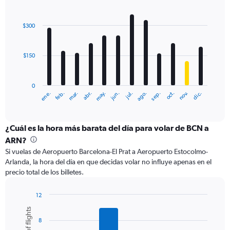
to
Bar
Chart
600.
graphic.
chart
with
$300
12
bars.
$150
The
chart
has
0
1
ene.
feb.
mar.
abr.
may.
jun.
jul.
ago.
sep.
oct.
nov.
dic.
X
End
of
axis
interactive
displaying
chart
categories.
¿Cuál es la hora más barata del día para volar de BCN a
Range:
ARN?
12
Si vuelas de Aeropuerto Barcelona-El Prat a Aeropuerto Estocolmo-
categories.
Arlanda, la hora del día en que decidas volar no influye apenas en el
The
precio total de los billetes.
chart
has
1
12
Y
Bar
Chart
graphic.
chart
axis
8
with
displaying
6