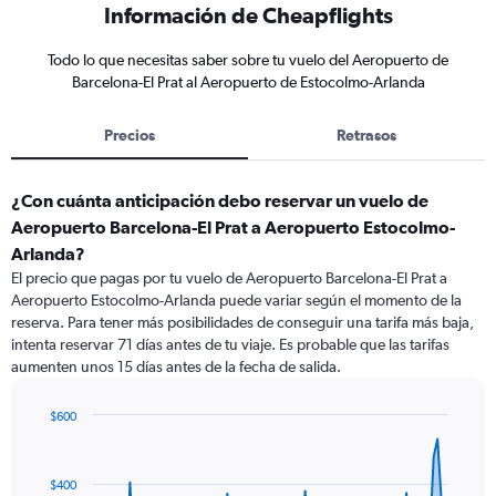
Información de Cheapflights
Todo lo que necesitas saber sobre tu vuelo del Aeropuerto de
Barcelona-El Prat al Aeropuerto de Estocolmo-Arlanda
Precios
Retrasos
¿Con cuánta anticipación debo reservar un vuelo de
Aeropuerto Barcelona-El Prat a Aeropuerto Estocolmo-
Arlanda?
El precio que pagas por tu vuelo de Aeropuerto Barcelona-El Prat a
Aeropuerto Estocolmo-Arlanda puede variar según el momento de la
reserva. Para tener más posibilidades de conseguir una tarifa más baja,
intenta reservar 71 días antes de tu viaje. Es probable que las tarifas
aumenten unos 15 días antes de la fecha de salida.
$600
Chart
Chart
graphic.
with
91
$400
data