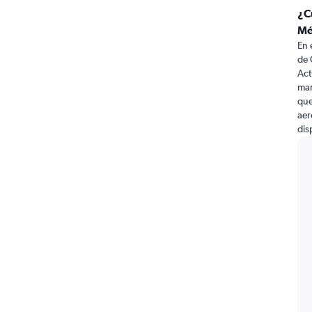
¿C
Mé
En 
de 
Act
mar
que
aer
dis