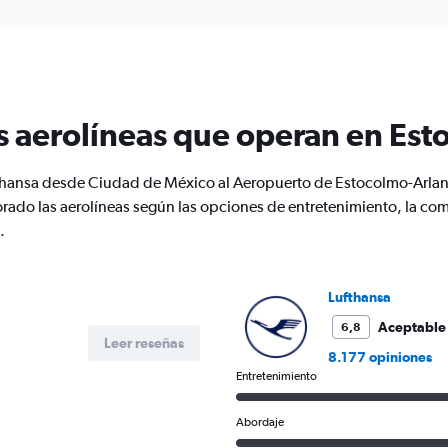
interactive
displaying
chart
categories.
Range:
12
categories.
The
s aerolíneas que operan en Es
chart
has
1
fthansa desde Ciudad de México al Aeropuerto de Estocolmo-Arlan
Y
orado las aerolíneas según las opciones de entretenimiento, la com
axis
displaying
.
values.
Range:
0
Lufthansa
to
2400.
Aceptable
6,8
Leer reseñas
8.177 opiniones
Entretenimiento
Abordaje