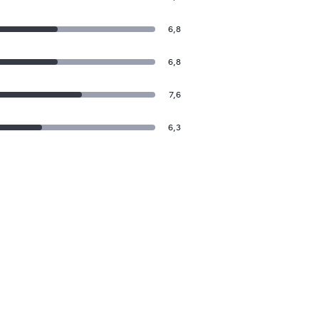
6,8
6,8
7,6
6,3