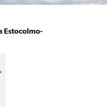
a Estocolmo-
a