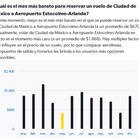
uál es el mes más barato para reservar un vuelo de Ciudad de
xico a Aeropuerto Estocolmo-Arlanda?
este momento, mayo es el mes más barato en el que se puede reservar un v
Ciudad de México a Aeropuerto Estocolmo-Arlanda (a un promedio de $670
ualmente, volar de Ciudad de México a Aeropuerto Estocolmo-Arlanda en
zo es el momento más caro (a un promedio de $1.868). Hay múltiples facto
 influyen en el precio de un vuelo, por lo que comparar aerolíneas,
opuertos de salida y horarios les brinda a los usuarios más opciones
ponibles.
$2.400
Bar
Chart
graphic.
chart
with
$1.600
12
bars.
The
$800
chart
has
1
0
X
End
ene.
feb.
mar.
abr.
may.
jun.
jul.
ago.
sep.
oct.
nov.
dic.
of
axis