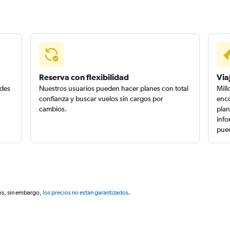
Reserva con flexibilidad
Via
edes
Nuestros usuarios pueden hacer planes con total
Mill
confianza y buscar vuelos sin cargos por
enco
cambios.
plan
info
pued
os, sin embargo,
los precios no están garantizados
.