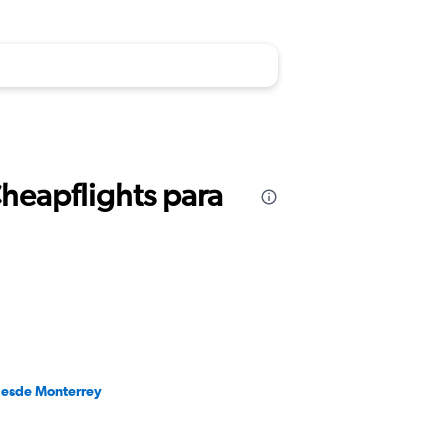
Cheapflights para
desde Monterrey