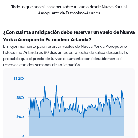
Todo lo que necesitas saber sobre tu vuelo desde Nueva York al
Aeropuerto de Estocolmo-Arlanda
¿Con cuánta anticipación debo reservar un vuelo de Nueva
York a Aeropuerto Estocolmo-Arlanda?
El mejor momento para reservar vuelos de Nueva York a Aeropuerto
Estocolmo-Arlanda es 80 días antes de la fecha de salida deseada. Es
probable que el precio de tu vuelo aumente considerablemente si
reservas con dos semanas de anticipación.
$1.200
Chart
Chart
graphic.
with
91
$800
data
points.
The
$400
chart
has
1
0