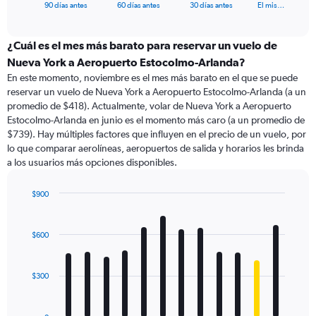
X
End
90 días antes
60 días antes
30 días antes
El mis…
of
axis
interactive
displaying
chart
categories.
¿Cuál es el mes más barato para reservar un vuelo de
Range:
Nueva York a Aeropuerto Estocolmo-Arlanda?
91
En este momento, noviembre es el mes más barato en el que se puede
categories.
reservar un vuelo de Nueva York a Aeropuerto Estocolmo-Arlanda (a un
The
promedio de $418). Actualmente, volar de Nueva York a Aeropuerto
chart
Estocolmo-Arlanda en junio es el momento más caro (a un promedio de
has
$739). Hay múltiples factores que influyen en el precio de un vuelo, por
1
lo que comparar aerolíneas, aeropuertos de salida y horarios les brinda
Y
a los usuarios más opciones disponibles.
axis
displaying
values.
$900
Range:
Bar
Chart
0
graphic.
chart
with
to
$600
12
1200.
bars.
$300
The
chart
has