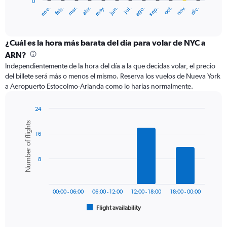
0
1
ene.
abr.
jul.
oct.
mar.
jun.
sep.
dic.
feb.
may.
ago.
nov.
X
End
of
axis
interactive
displaying
chart
categories.
¿Cuál es la hora más barata del día para volar de NYC a
Range:
ARN?
12
Independientemente de la hora del día a la que decidas volar, el precio
categories.
del billete será más o menos el mismo. Reserva los vuelos de Nueva York
The
a Aeropuerto Estocolmo-Arlanda como lo harías normalmente.
chart
has
1
24
Y
Bar
Chart
Number of flights
graphic.
chart
axis
16
with
displaying
6
values.
bars.
Range:
8
0
The
to
chart
900.
has
00:00 - 06:00
06:00 - 12:00
12:00 - 18:00
18:00 - 00:00
1
Flight availability
X
End
of
axis
interactive