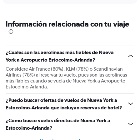
displaying
chart
categories.
Range:
6
Información relacionada con tu viaje
categories.
The
chart
has
1
¿Cuáles son las aerolíneas más fiables de Nueva
Y
York a Aeropuerto Estocolmo-Arlanda?
axis
displaying
Considere Air France (80%), KLM (78%) o Scandinavian
Number
Airlines (78%) al reservar tu vuelo, pues son las aerolíneas
of
más fiables cuando se vuela de Nueva York a Aeropuerto
flights.
Estocolmo-Arlanda.
Range:
0
¿Puedo buscar ofertas de vuelos de Nueva York a
to
Estocolmo-Arlanda que incluyan reservas de hotel?
24.
¿Cómo busco vuelos directos de Nueva York a
Estocolmo-Arlanda?