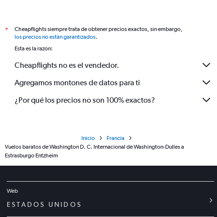
Cheapflights siempre trata de obtener precios exactos, sin embargo,
*
los precios no están garantizados
.
Esta es la razón:
Cheapflights no es el vendedor.
Agregamos montones de datos para ti
¿Por qué los precios no son 100% exactos?
Inicio
Francia
Vuelos baratos de Washington D. C. Internacional de Washington-Dulles a
Estrasburgo Entzheim
Web
ESTADOS UNIDOS