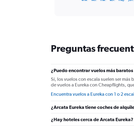
of
axis
interactive
displaying
chart
categories.
Range:
12
categories.
The
chart
Preguntas frecuent
has
1
Y
axis
¿Puedo encontrar vuelos más baratos 
displaying
values.
Sí, los vuelos con escala suelen ser más 
Range:
de vuelos a Eureka con Cheapflights, qu
0
Encuentra vuelos a Eureka con 1 o 2 esca
to
240.
¿Arcata Eureka tiene coches de alquil
¿Hay hoteles cerca de Arcata Eureka?