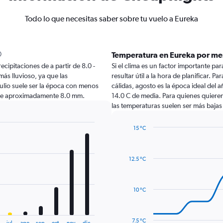
Todo lo que necesitas saber sobre tu vuelo a Eureka
Temperatura en Eureka por me
ecipitaciones de a partir de 8.0 -
Si el clima es un factor importante par
más lluvioso, ya que las
resultar útil a la hora de planificar. 
ulio suele ser la época con menos
cálidas, agosto es la época ideal del 
s de aproximadamente 8.0 mm.
14.0 C de media. Para quienes quieren 
las temperaturas suelen ser más bajas
15 °C
Line
Chart
graphic.
chart
with
12.5 °C
14
data
points.
10 °C
The
chart
has
7.5 °C
jul.
ago.
sep.
oct.
nov.
dic.