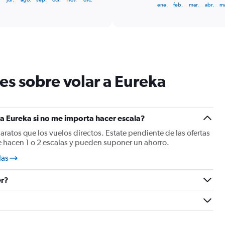
1
End
ene.
feb.
mar.
abr.
ma
of
X
interactive
axis
chart
displaying
categories.
Range:
14
categories.
es sobre volar a Eureka
The
chart
has
1
Y
a Eureka si no me importa hacer escala?
axis
baratos que los vuelos directos. Estate pendiente de las ofertas
displaying
e hacen 1 o 2 escalas y pueden suponer un ahorro.
values.
Range:
las
7.5
to
er?
15.