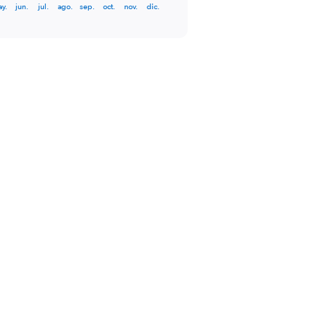
y.
jun.
jul.
ago.
sep.
oct.
nov.
dic.