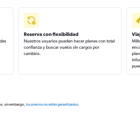
Reserva con flexibilidad
Via
edes
Nuestros usuarios pueden hacer planes con total
Mill
confianza y buscar vuelos sin cargos por
enco
cambios.
plan
info
pued
os, sin embargo,
los precios no están garantizados
.