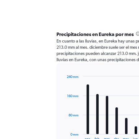
Precipitaciones en Eureka por mes
En cuanto a las lluvias, en Eureka hay unas pr
213.0 mm al mes. diciembre suele ser el mes 
precipitaciones pueden alcanzar 213.0 mm. j
lluvias en Eureka, con unas precipitacione
240 mm
Bar
Chart
graphic.
chart
with
160 mm
12
bars.
The
80 mm
chart
has
1
0 mm
X
End
ene.
feb.
mar.
abr.
may.
jun.