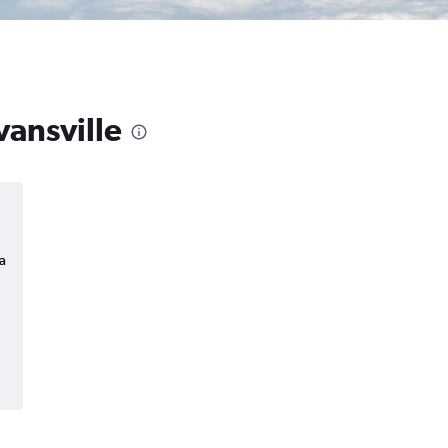
vansville
a