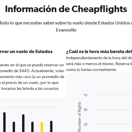
Información de Cheapflights
Todo lo que necesitas saber sobre tu vuelo desde Estados Unidos 
Evansville
ervar un vuelo de Estados
¿Cuál es la hora más barata de
Independientemente de la hora del día a
será más o menos el mismo. Reserva lo
arato en el que se puede reservar un
como lo harías normalmente.
promedio de $441). Actualmente, volar
el momento más caro (a un promedio de
 el precio de un vuelo, por lo que
horarios les brinda a los usuarios
75
Bar
Chart
Number of flights
graphic.
chart
50
with
6
bars.
25
The