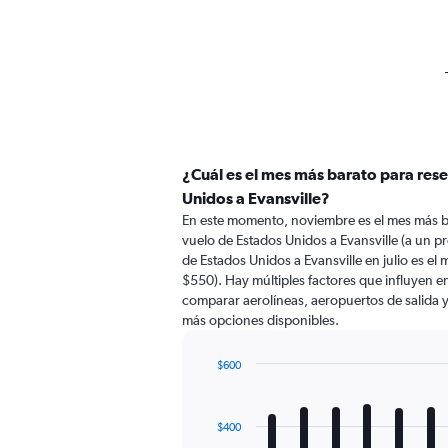
¿Cuál es el mes más barato para res
Unidos a Evansville?
En este momento, noviembre es el mes más b
vuelo de Estados Unidos a Evansville (a un 
de Estados Unidos a Evansville en julio es 
$550). Hay múltiples factores que influyen en
comparar aerolíneas, aeropuertos de salida y 
más opciones disponibles.
$600
Bar
Chart
graphic.
chart
with
$400
12
bars.