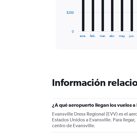
The
$200
chart
has
1
0
X
End
ene.
feb.
mar.
abr.
may.
jun.
of
axis
interactive
displaying
chart
categories.
Range:
12
categories.
The
Información relacio
chart
has
1
Y
¿A qué aeropuerto llegan los vuelos a
axis
displaying
Evansville Dress Regional (EVV) es el ae
values.
Estados Unidos a Evansville. Para llegar,
Range:
centro de Evansville.
0
to