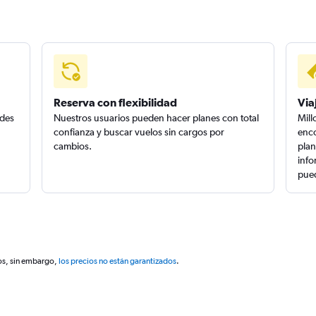
Reserva con flexibilidad
Via
edes
Nuestros usuarios pueden hacer planes con total
Mill
confianza y buscar vuelos sin cargos por
enco
cambios.
plan
info
pued
os, sin embargo,
los precios no están garantizados
.