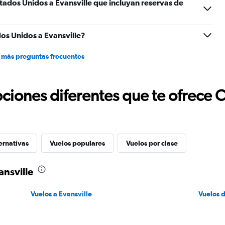
tados Unidos a Evansville que incluyan reservas de
75.
os Unidos a Evansville?
 más preguntas frecuentes
ciones diferentes que te ofrece 
ernativas
Vuelos populares
Vuelos por clase
ansville
Vuelos a Evansville
Vuelos 