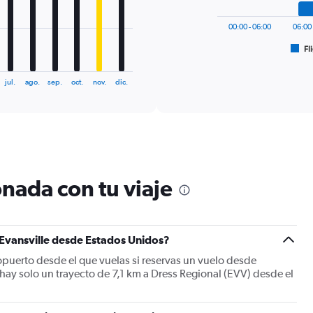
chart
has
00:00 - 06:00
06:00 
1
Fl
X
End
of
axis
interactive
displaying
chart
jul.
ago.
sep.
oct.
nov.
dic.
categories.
Range:
6
categories.
The
chart
has
nada con tu viaje
1
Y
axis
displaying
Number
 Evansville desde Estados Unidos?
of
ropuerto desde el que vuelas si reservas un vuelo desde
flights.
 hay solo un trayecto de 7,1 km a Dress Regional (EVV) desde el
Range:
0
to