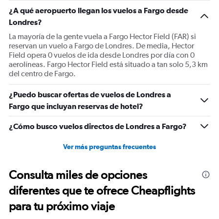
1
¿A qué aeropuerto llegan los vuelos a Fargo desde
Y
Londres?
axis
displaying
La mayoría de la gente vuela a Fargo Hector Field (FAR) si
values.
reservan un vuelo a Fargo de Londres. De media, Hector
Range:
Field opera 0 vuelos de ida desde Londres por día con 0
0
aerolíneas. Fargo Hector Field está situado a tan solo 5,3 km
to
del centro de Fargo.
1800.
¿Puedo buscar ofertas de vuelos de Londres a
Fargo que incluyan reservas de hotel?
¿Cómo busco vuelos directos de Londres a Fargo?
Ver más preguntas frecuentes
Consulta miles de opciones
diferentes que te ofrece Cheapflights
para tu próximo viaje