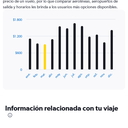
precio de un vuelo, por lo que comparar aerolíneas, aeropuertos de
salida y horarios les brinda a los usuarios más opciones disponibles.
$1.800
Bar
Chart
graphic.
chart
with
$1.200
12
bars.
$600
The
chart
has
0
1
ene.
feb.
mar.
abr.
may.
jun.
jul.
ago.
sep.
oct.
nov.
dic.
X
End
of
axis
interactive
displaying
chart
categories.
Range:
12
Información relacionada con tu viaje
categories.
The
chart
has