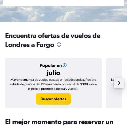
Encuentra ofertas de vuelos de
Londres a Fargo
Popular en
julio
Mayor demanda de vuelos basada en las búsquedas. Posible
Los precio
subida de precios del 19% (aumento potencial de $308 sobre
de precios
el precio promedio de ida y vuelta).
Buscar ofertas
El mejor momento para reservar un