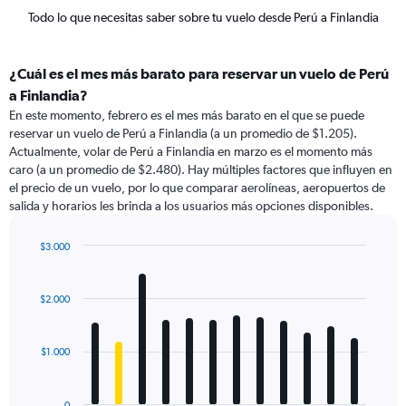
Todo lo que necesitas saber sobre tu vuelo desde Perú a Finlandia
¿Cuál es el mes más barato para reservar un vuelo de Perú
a Finlandia?
En este momento, febrero es el mes más barato en el que se puede
reservar un vuelo de Perú a Finlandia (a un promedio de $1.205).
Actualmente, volar de Perú a Finlandia en marzo es el momento más
caro (a un promedio de $2.480). Hay múltiples factores que influyen en
el precio de un vuelo, por lo que comparar aerolíneas, aeropuertos de
salida y horarios les brinda a los usuarios más opciones disponibles.
$3.000
Bar
Chart
graphic.
chart
with
$2.000
12
bars.
$1.000
The
chart
has
0