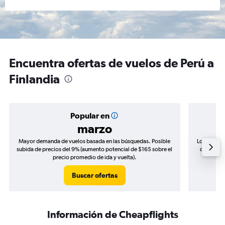
Encuentra ofertas de vuelos de Perú a
Finlandia
Popular en
marzo
Mayor demanda de vuelos basada en las búsquedas. Posible
Los precio
subida de precios del 9% (aumento potencial de $165 sobre el
de precios
precio promedio de ida y vuelta).
Buscar ofertas
Información de Cheapflights