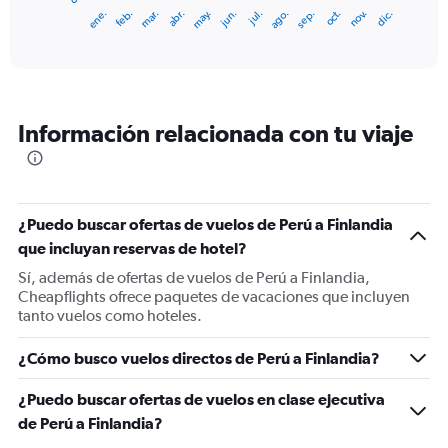
1
ene.
feb.
mar.
abr.
may.
jun.
jul.
ago.
sep.
oct.
nov.
dic.
X
End
of
axis
interactive
displaying
chart
categories.
Range:
12
Información relacionada con tu viaje
categories.
The
chart
has
1
¿Puedo buscar ofertas de vuelos de Perú a Finlandia
Y
que incluyan reservas de hotel?
axis
displaying
Sí, además de ofertas de vuelos de Perú a Finlandia,
values.
Cheapflights ofrece paquetes de vacaciones que incluyen
Range:
tanto vuelos como hoteles.
0
to
¿Cómo busco vuelos directos de Perú a Finlandia?
3000.
¿Puedo buscar ofertas de vuelos en clase ejecutiva
de Perú a Finlandia?