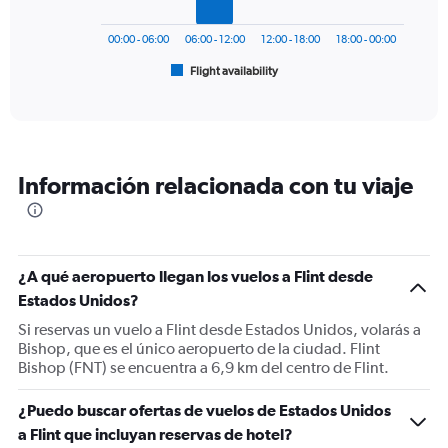
0
chart
to
has
450.
00:00 - 06:00
06:00 - 12:00
12:00 - 18:00
18:00 - 00:00
1
Flight availability
X
End
of
axis
interactive
displaying
chart
categories.
Range:
6
Información relacionada con tu viaje
categories.
The
chart
has
1
¿A qué aeropuerto llegan los vuelos a Flint desde
Y
Estados Unidos?
axis
displaying
Si reservas un vuelo a Flint desde Estados Unidos, volarás a
Number
Bishop, que es el único aeropuerto de la ciudad. Flint
of
Bishop (FNT) se encuentra a 6,9 km del centro de Flint.
flights.
Range:
¿Puedo buscar ofertas de vuelos de Estados Unidos
0
a Flint que incluyan reservas de hotel?
to