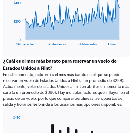
$400
data
points.
The
$200
chart
has
1
0
X
End
90 días antes
60 días antes
30 días antes
El mis…
of
axis
interactive
displaying
chart
categories.
¿Cuál es el mes más barato para reservar un vuelo de
Range:
Estados Unidos a Flint?
91
En este momento, octubre es el mes más barato en el que se puede
categories.
reservar un vuelo de Estados Unidos a Flint (a un promedio de $289).
The
Actualmente, volar de Estados Unidos a Flint en abril es el momento más
chart
caro (a un promedio de $396). Hay múltiples factores que influyen en el
has
precio de un vuelo, por lo que comparar aerolíneas, aeropuertos de
1
salida y horarios les brinda a los usuarios más opciones disponibles.
Y
axis
displaying
$450
values.
Bar
Chart
Range:
graphic.
chart
with