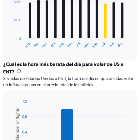
0
$300
12
to
bars.
600.
$150
The
chart
has
0
1
ene.
feb.
mar.
abr.
may.
jun.
jul.
ago.
sep.
oct.
nov.
dic.
X
End
of
axis
interactive
displaying
chart
categories.
¿Cuál es la hora más barata del día para volar de US a
Range:
FNT?
12
Si vuelas de Estados Unidos a Flint, la hora del día en que decidas volar
categories.
no influye apenas en el precio total de los billetes.
The
chart
has
1.2
1
Bar
Chart
Number of flights
Y
graphic.
chart
axis
0.8
with
6
displaying
bars.
values.
0.4
Range:
The