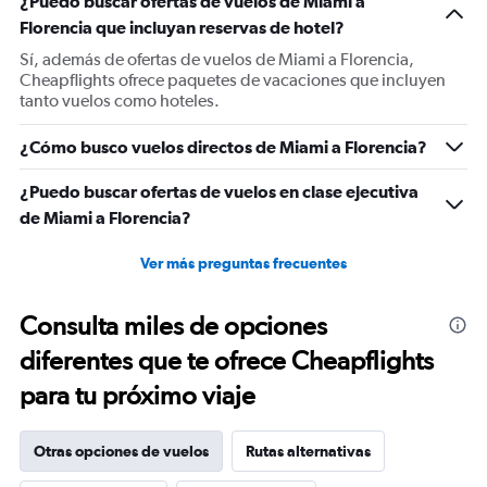
¿Puedo buscar ofertas de vuelos de Miami a
Y
Florencia que incluyan reservas de hotel?
axis
displaying
Sí, además de ofertas de vuelos de Miami a Florencia,
values.
Cheapflights ofrece paquetes de vacaciones que incluyen
Range:
tanto vuelos como hoteles.
0
to
¿Cómo busco vuelos directos de Miami a Florencia?
1500.
¿Puedo buscar ofertas de vuelos en clase ejecutiva
de Miami a Florencia?
Ver más preguntas frecuentes
Consulta miles de opciones
diferentes que te ofrece Cheapflights
para tu próximo viaje
Otras opciones de vuelos
Rutas alternativas