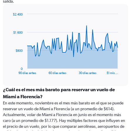
salida.
$2.400
Chart
Chart
graphic.
with
91
$1.600
data
points.
The
$800
chart
has
1
0
X
End
90 días antes
60 días antes
30 días antes
El mis…
of
axis
interactive
displaying
chart
categories.
¿Cuál es el mes más barato para reservar un vuelo de
Range:
Miami a Florencia?
91
En este momento, noviembre es el mes más barato en el que se puede
categories.
reservar un vuelo de Miami a Florencia (a un promedio de $614).
The
Actualmente, volar de Miami a Florencia en junio es el momento más
chart
caro (a un promedio de $1.177). Hay múltiples factores que influyen en
has
el precio de un vuelo, por lo que comparar aerolíneas, aeropuertos de
1