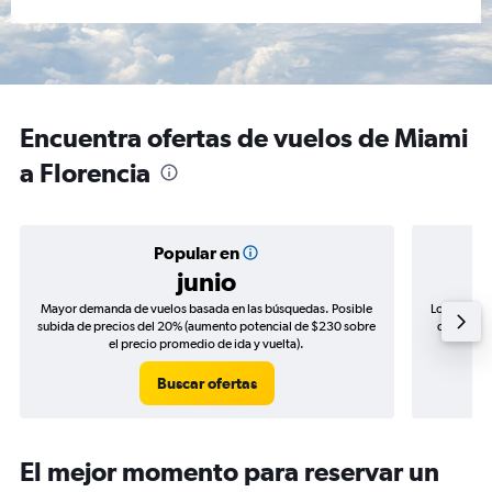
Encuentra ofertas de vuelos de Miami
a Florencia
Popular en
junio
Mayor demanda de vuelos basada en las búsquedas. Posible
Los precio
subida de precios del 20% (aumento potencial de $230 sobre
de precios
el precio promedio de ida y vuelta).
Buscar ofertas
El mejor momento para reservar un