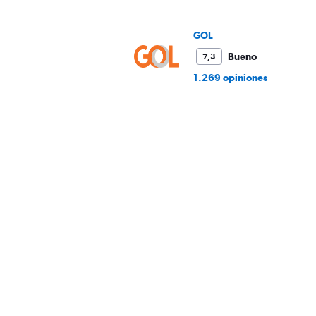
values.
Range:
0
GOL
to
Bueno
7,3
1200.
1.269 opiniones