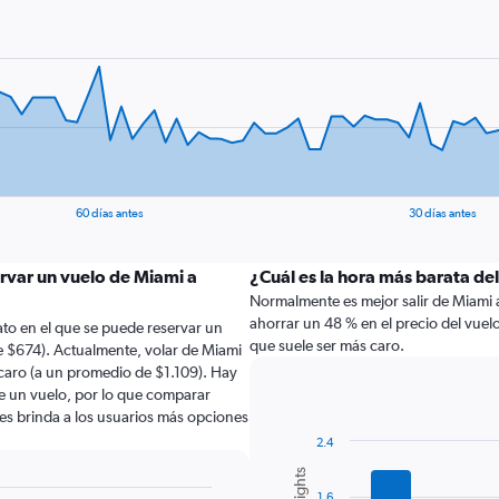
60 días antes
30 días antes
rvar un vuelo de Miami a
¿Cuál es la hora más barata de
Normalmente es mejor salir de Miami a 
ahorrar un 48 % en el precio del vuel
to en el que se puede reservar un
que suele ser más caro.
e $674). Actualmente, volar de Miami
caro (a un promedio de $1.109). Hay
de un vuelo, por lo que comparar
les brinda a los usuarios más opciones
2.4
Combination
Chart
graphic.
chart
1.6
with