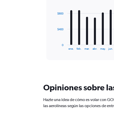
values.
Bar
Chart
Range:
graphic.
chart
with
0
$800
12
to
bars.
2400.
The
$400
chart
has
1
0
X
End
ene.
feb.
mar.
abr.
may.
jun.
of
axis
interactive
displaying
chart
categories.
Range:
12
categories.
The
Opiniones sobre la
chart
has
1
Hazte una idea de cómo es volar con GOL
Y
las aerolíneas según las opciones de ent
axis
displaying