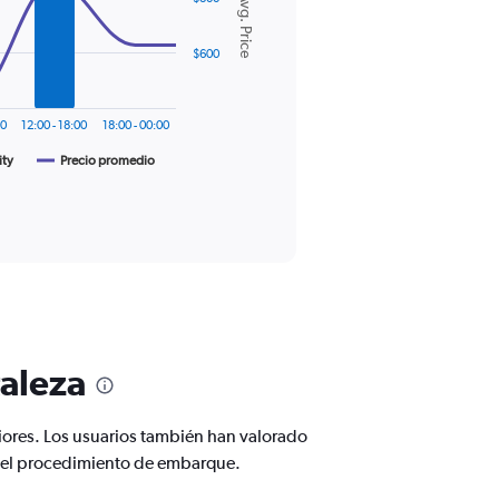
Avg. Price
$600
00
12:00 - 18:00
18:00 - 00:00
ity
Precio promedio
taleza
iores. Los usuarios también han valorado
 y el procedimiento de embarque.