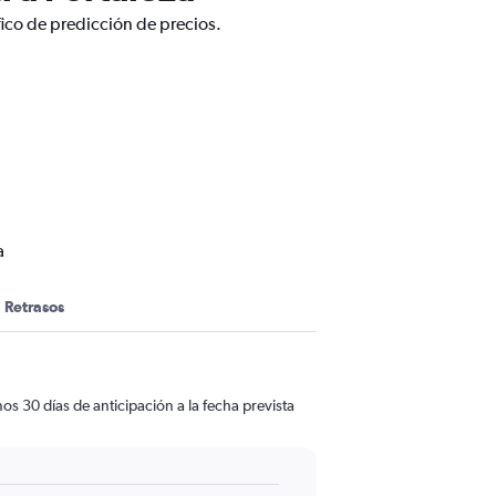
fico de predicción de precios.
a
Retrasos
s 30 días de anticipación a la fecha prevista