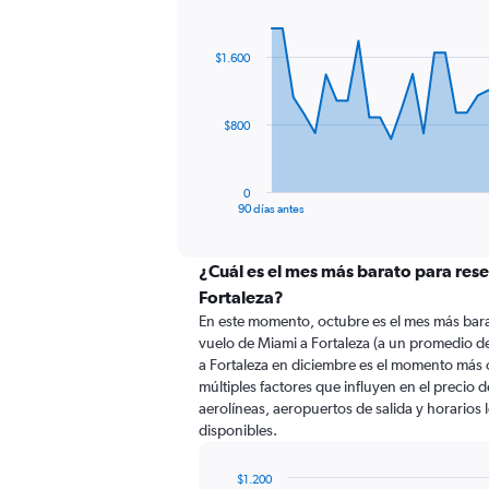
Chart
Chart
graphic.
with
91
$1.600
data
points.
The
$800
chart
has
1
0
X
End
90 días antes
of
axis
interactive
displaying
chart
categories.
¿Cuál es el mes más barato para rese
Range:
Fortaleza?
91
En este momento, octubre es el mes más bara
categories.
vuelo de Miami a Fortaleza (a un promedio d
The
a Fortaleza en diciembre es el momento más 
chart
múltiples factores que influyen en el precio 
has
aerolíneas, aeropuertos de salida y horarios 
1
disponibles.
Y
axis
displaying
$1.200