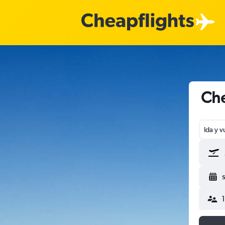
Che
Ida y v