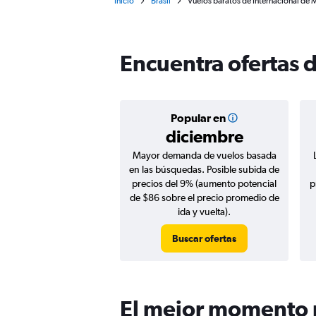
Inicio
Brasil
Vuelos baratos de Internacional de M
Encuentra ofertas 
Popular en
diciembre
Mayor demanda de vuelos basada
en las búsquedas. Posible subida de
precios del 9% (aumento potencial
p
de $86 sobre el precio promedio de
ida y vuelta).
Buscar ofertas
El mejor momento p