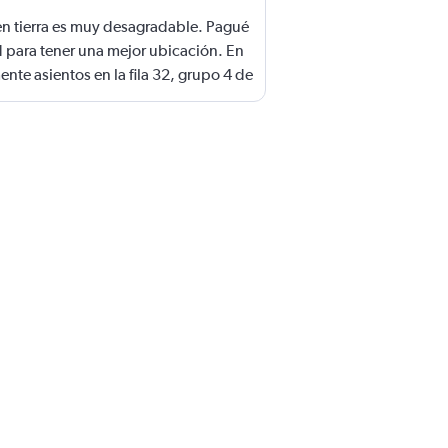
en tierra es muy desagradable. Pagué
d para tener una mejor ubicación. En
nte asientos en la fila 32, grupo 4 de
al, conseguí la fila 3 y grupo 2 de
ife a Rio, pero para el vuelo de Río a
más adelante de la fila 11, pero
nal, me dejaron en el grupo de
igaron a despachar
. Justamente viajo con Carry on para
Una es por poder salir rápidamente
e quedarme a esperar el equipaje, ya
fre el equipaje por parte del personal
como a la vuelta, los
el avión estaban prácticamente
de despachar los equipaje es un
mado a que yo pague un adicional, e
grupo 4.. Independientemente a eso,
persona que atendía en el