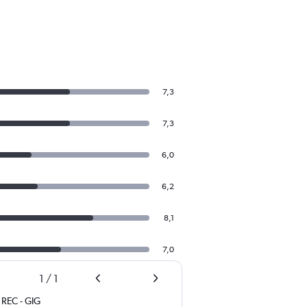
7,3
7,3
6,0
6,2
8,1
7,0
1
/
1
REC
-
GIG