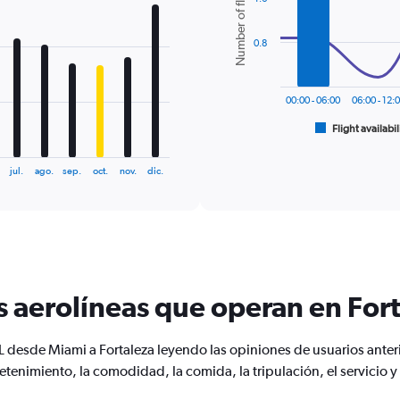
Number of flights
2
data
series.
0.8
The
chart
00:00 - 06:00
06:00 - 12:
has
1
Flight availabil
End
of
X
interactive
axis
chart
jul.
ago.
sep.
oct.
nov.
dic.
displaying
categories.
Range:
6
categories.
The
chart
s aerolíneas que operan en For
has
2
Y
 desde Miami a Fortaleza leyendo las opiniones de usuarios anter
axes
displaying
retenimiento, la comodidad, la comida, la tripulación, el servicio
Avg.