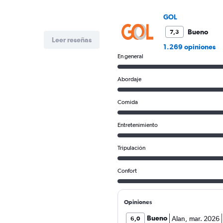
Price
and
GOL
Number
of
Bueno
7,3
flights.
Leer reseñas
1.269 opiniones
En general
Abordaje
Comida
Entretenimiento
Tripulación
Confort
Opiniones
Bueno
Alan
,
mar. 2026
6,0