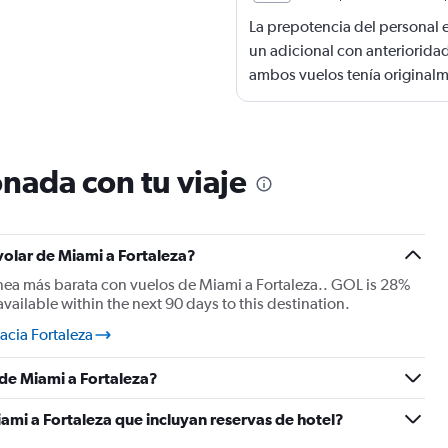
La prepotencia del personal 
un adicional con anteriorida
ambos vuelos tenía originalme
embarque. Pagando un adicion
embarque para el vuelo de Rec
Asunción, no pude conseguir 
igualmente pagando el adicio
nada con tu viaje
embarque 4 y con eso me obl
innecesariamente mi carry on
no despachar por 2 razones, 
volar de Miami a Fortaleza?
del aeropuerto y no tener qu
nea más barata con vuelos de Miami a Fortaleza.. GOL is 28%
otra es por el maltrato que su
available within the next 90 days to this destination.
de aeropuerto. Tanto a la ida 
cia Fortaleza
compartimientos de arriba d
vacios, o sea que la medida 
 de Miami a Fortaleza?
capricho de la aerolínea. Su
igual me mantuvieron en el 
ami a Fortaleza que incluyan reservas de hotel?
amablemente de indique a la 