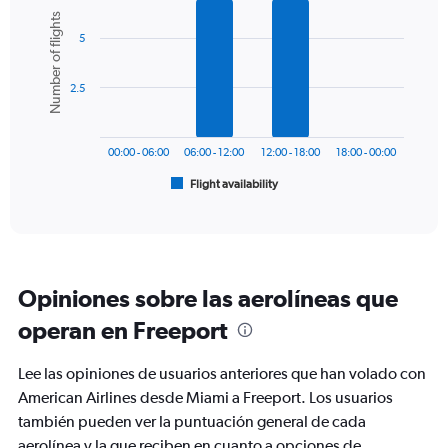
Y
Bar
Chart
Number of flights
graphic.
chart
axis
5
with
displaying
6
values.
bars.
Range:
2.5
0
The
to
chart
600.
has
00:00 - 06:00
06:00 - 12:00
12:00 - 18:00
18:00 - 00:00
1
Flight availability
X
End
of
axis
interactive
displaying
chart
categories.
Range:
6
Opiniones sobre las aerolíneas que
categories.
The
operan en Freeport
chart
has
Lee las opiniones de usuarios anteriores que han volado con
1
Y
American Airlines desde Miami a Freeport. Los usuarios
axis
también pueden ver la puntuación general de cada
displaying
aerolínea y la que reciben en cuanto a opciones de