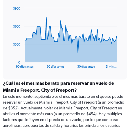
$900
Chart
Chart
graphic.
with
91
$600
data
points.
The
$300
chart
has
1
0
X
End
90 días antes
60 días antes
30 días antes
El mis…
of
axis
interactive
displaying
chart
categories.
¿Cuál es el mes más barato para reservar un vuelo de
Range:
Miami a Freeport, City of Freeport?
91
En este momento, septiembre es el mes más barato en el que se puede
categories.
reservar un vuelo de Miami a Freeport, City of Freeport (a un promedio
The
de $352). Actualmente, volar de Miami a Freeport, City of Freeport en
chart
abril es el momento más caro (a un promedio de $454). Hay múltiples
has
factores que influyen en el precio de un vuelo, por lo que comparar
1
aerolíneas, aeropuertos de salida y horarios les brinda a los usuarios
Y