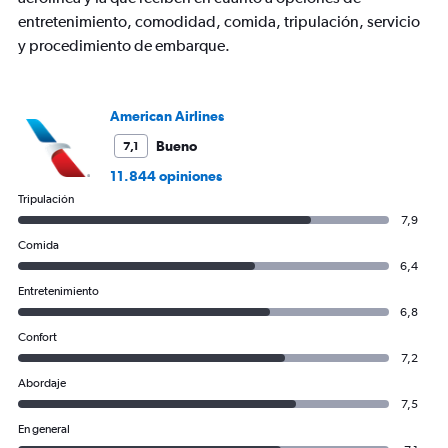
Number
entretenimiento, comodidad, comida, tripulación, servicio
of
flights.
y procedimiento de embarque.
Range:
0
to
American Airlines
7.5.
Bueno
7,1
11.844 opiniones
Tripulación
7,9
Comida
6,4
Entretenimiento
6,8
Confort
7,2
Abordaje
7,5
En general