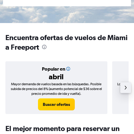
Encuentra ofertas de vuelos de Miami
a Freeport
Popular en
abril
Mayor demanda de vuelos basada en las búsquedas. Posible
Los precio
subida de precios del 8% (aumento potencial de $36 sobre el
de precio
precio promedio de ida y vuelta).
Buscar ofertas
El mejor momento para reservar un