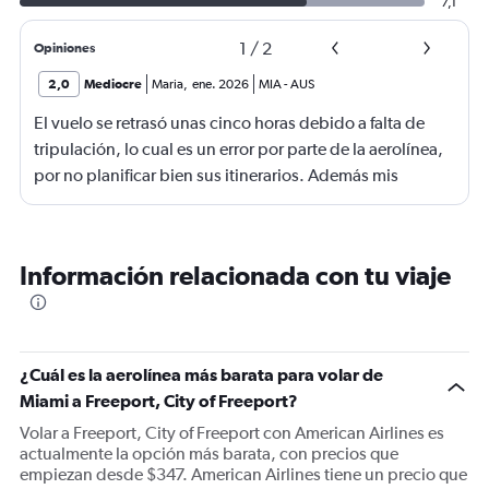
7,1
1
/
2
Opiniones
2,0
Mediocre
Maria
,
ene. 2026
MIA
-
AUS
El vuelo se retrasó unas cinco horas debido a falta de
tripulación, lo cual es un error por parte de la aerolínea,
por no planificar bien sus itinerarios. Además mis
maletas llegaron destruidas. Pareciera que les hubieran
pasado un carro por encima. El personal fue muy amable
y empático para la organización y logística de la
Información relacionada con tu viaje
aerolínea Es pésima
¿Cuál es la aerolínea más barata para volar de
Miami a Freeport, City of Freeport?
Volar a Freeport, City of Freeport con American Airlines es
actualmente la opción más barata, con precios que
empiezan desde $347. American Airlines tiene un precio que