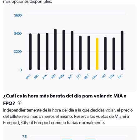
más opciones disponibles.
axis
displaying
values.
$600
Range:
Bar
Chart
0
graphic.
chart
with
to
$400
12
900.
bars.
$200
The
chart
has
0
1
ene.
abr.
jul.
oct.
mar.
jun.
sep.
dic.
feb.
may.
ago.
nov.
X
End
of
axis
interactive
displaying
chart
categories.
¿Cuál es la hora más barata del día para volar de MIA a
Range:
FPO?
12
Independientemente de la hora del día a la que decidas volar, el precio
categories.
del billete será más o menos el mismo. Reserva los vuelos de Miami a
The
Freeport, City of Freeport como lo harías normalmente.
chart
has
1
7.5