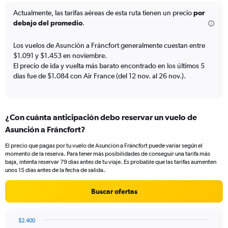
12
categories.
Actualmente, las tarifas aéreas de esta ruta tienen un precio
por
The
debajo del promedio
.
chart
has
Los vuelos de Asunción a Fráncfort generalmente cuestan entre
1
$1.091 y $1.453 en noviembre.
Y
El precio de ida y vuelta más barato encontrado en los últimos 5
axis
días fue de $1.084 con Air France (del 12 nov. al 26 nov.).
displaying
values.
Range:
0
¿Con cuánta anticipación debo reservar un vuelo de
to
1500.
Asunción a Fráncfort?
El precio que pagas por tu vuelo de Asunción a Fráncfort puede variar según el
momento de la reserva. Para tener más posibilidades de conseguir una tarifa más
baja, intenta reservar 79 días antes de tu viaje. Es probable que las tarifas aumenten
unos 15 días antes de la fecha de salida.
Buscar ofertas
$2.400