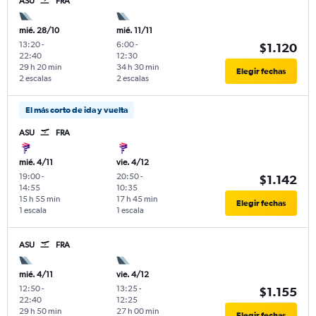
ASU
FRA
mié. 28/10
mié. 11/11
13:20
-
6:00
-
$1.120
22:40
12:30
29 h 20 min
34 h 30 min
Elegir fechas
2 escalas
2 escalas
El más corto de ida y vuelta
ASU
FRA
mié. 4/11
vie. 4/12
19:00
-
20:50
-
$1.142
14:55
10:35
15 h 55 min
17 h 45 min
Elegir fechas
1 escala
1 escala
ASU
FRA
mié. 4/11
vie. 4/12
12:50
-
13:25
-
$1.155
22:40
12:25
29 h 50 min
27 h 00 min
Elegir fechas