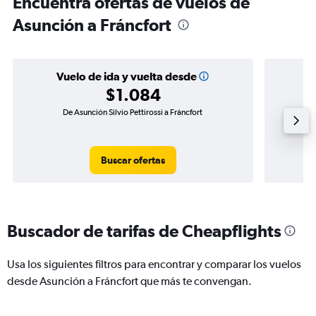
Encuentra ofertas de vuelos de
Asunción a Fráncfort
Vuelo de ida y vuelta desde
$1.084
De Asunción Silvio Pettirossi a Fráncfort
Vuelo 
Buscar ofertas
Buscador de tarifas de Cheapflights
Usa los siguientes filtros para encontrar y comparar los vuelos
desde Asunción a Fráncfort que más te convengan.