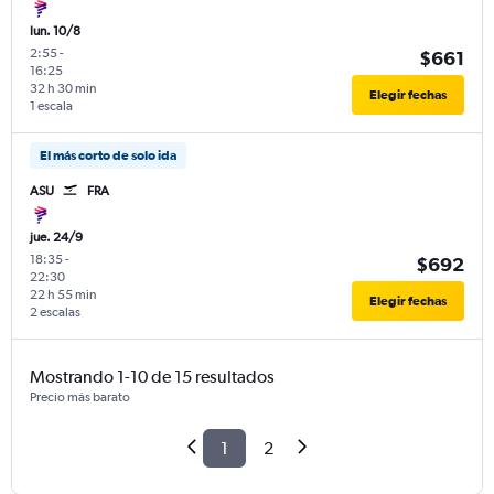
lun. 10/8
2:55
-
$661
16:25
32 h 30 min
Elegir fechas
1 escala
El más corto de solo ida
ASU
FRA
jue. 24/9
18:35
-
$692
22:30
22 h 55 min
Elegir fechas
2 escalas
Mostrando 1-10 de 15 resultados
Precio más barato
1
2