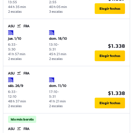
13:55
2:55
44 h 35 min
40 h 05 min
Elegir fechas
2 escalas
3 escalas
ASU
FRA
jue. 1/10
dom. 18/10
6:33
-
13:10
-
$1.338
5:30
5:31
41 h 57 min
45 h 21 min
Elegir fechas
2 escalas
2 escalas
ASU
FRA
sáb. 26/9
dom. 11/10
6:33
-
17:10
-
$1.338
12:10
5:31
48 h 37 min
41 h 21 min
Elegir fechas
2 escalas
2 escalas
Ida más barata
ASU
FRA