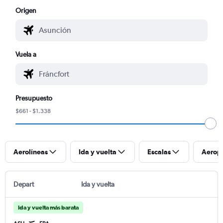
Origen
Vuela a
Presupuesto
$661 - $1.338
Aerolíneas
Ida y vuelta
Escalas
Aerop
Depart
Ida y vuelta
Ida y vuelta más barata