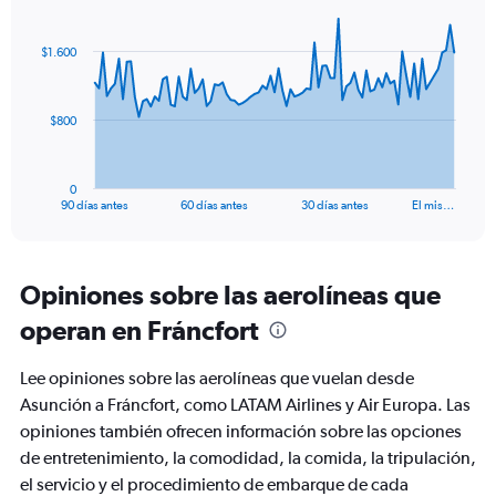
Chart
Chart
graphic.
with
91
$1.600
data
points.
The
$800
chart
has
1
0
X
End
90 días antes
60 días antes
30 días antes
El mis…
of
axis
interactive
displaying
chart
categories.
Range:
Opiniones sobre las aerolíneas que
91
operan en Fráncfort
categories.
The
chart
Lee opiniones sobre las aerolíneas que vuelan desde
has
Asunción a Fráncfort, como LATAM Airlines y Air Europa. Las
1
opiniones también ofrecen información sobre las opciones
Y
axis
de entretenimiento, la comodidad, la comida, la tripulación,
displaying
el servicio y el procedimiento de embarque de cada