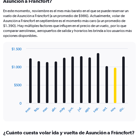
Asunción a Fráncfort?
En este momento, noviembre es el mes más barato en el que se puede reservar un
vuelo de Asunción a Fráncfort (a un promedio de $986). Actualmente, volar de
Asunción a Fráncfort en septiembre es el momento más caro (a un promedio de
$1.390). Hay múltiples factores que influyen en el precio de un vuelo, por lo que
comparar aerolíneas, aeropuertos de salida y horarios les brinda a los usuarios más
opciones disponibles.
$1.500
Bar
Chart
graphic.
chart
with
$1.000
12
bars.
$500
The
chart
has
0
1
mar.
jun.
sep.
dic.
ene.
abr.
jul.
oct.
feb.
may.
ago.
nov.
X
End
of
axis
interactive
displaying
chart
categories.
¿Cuánto cuesta volar ida y vuelta de Asunción a Fráncfort?
Range: