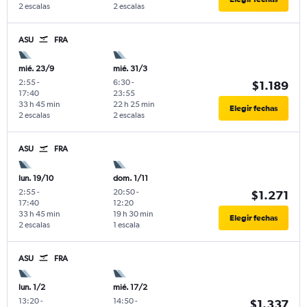
2 escalas
2 escalas
ASU
FRA
mié. 23/9
mié. 31/3
2:55
-
6:30
-
$1.189
17:40
23:55
33 h 45 min
22 h 25 min
Elegir fechas
2 escalas
2 escalas
ASU
FRA
lun. 19/10
dom. 1/11
2:55
-
20:50
-
$1.271
17:40
12:20
33 h 45 min
19 h 30 min
Elegir fechas
2 escalas
1 escala
ASU
FRA
lun. 1/2
mié. 17/2
13:20
-
14:50
-
$1.337