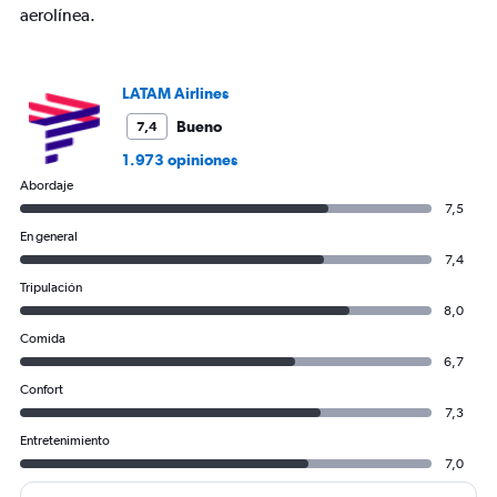
values.
aerolínea.
Range:
0
to
2400.
LATAM Airlines
Bueno
7,4
1.973 opiniones
Abordaje
7,5
En general
7,4
Tripulación
8,0
Comida
6,7
Confort
7,3
Entretenimiento
7,0