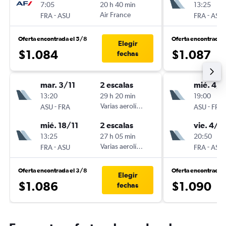
7:05
20 h 40 min
13:25
-
Air France
-
FRA
ASU
FRA
ASU
Oferta encontrada el 5/8
Oferta encontrada 
Elegir
$1.084
$1.087
fechas
mar. 3/11
2 escalas
mié. 4/1
13:20
29 h 20 min
19:00
-
Varias aerolíneas
-
ASU
FRA
ASU
FRA
mié. 18/11
2 escalas
vie. 4/1
13:25
27 h 05 min
20:50
-
Varias aerolíneas
-
FRA
ASU
FRA
ASU
Oferta encontrada el 3/8
Oferta encontrada 
Elegir
$1.086
$1.090
fechas