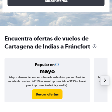
Buscar ofertas
Encuentra ofertas de vuelos de
Cartagena de Indias a Fráncfort
Popular en
mayo
Mayor demanda de vuelos basada en las búsquedas. Posible
Los precio
subida de precios del 11% (aumento potencial de $153 sobre el
de precios
precio promedio de ida y vuelta).
Buscar ofertas