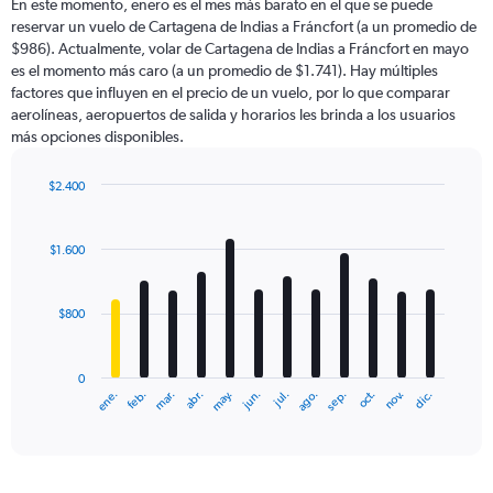
En este momento, enero es el mes más barato en el que se puede
reservar un vuelo de Cartagena de Indias a Fráncfort (a un promedio de
$986). Actualmente, volar de Cartagena de Indias a Fráncfort en mayo
es el momento más caro (a un promedio de $1.741). Hay múltiples
factores que influyen en el precio de un vuelo, por lo que comparar
aerolíneas, aeropuertos de salida y horarios les brinda a los usuarios
más opciones disponibles.
$2.400
Bar
Chart
graphic.
chart
with
$1.600
12
bars.
$800
The
chart
has
0
1
ene.
feb.
mar.
abr.
may.
jun.
jul.
ago.
sep.
oct.
nov.
dic.
X
End
of
axis
interactive
displaying
chart
categories.
Range: