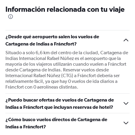
12
Información relacionada con tu viaje
categories.
The
chart
has
1
¿Desde qué aeropuerto salen los vuelos de
Y
Cartagena de Indias a Fráncfort?
axis
displaying
Situado a solo 6,6 km del centro de la ciudad, Cartagena de
values.
Indias Internacional Rafael Núñez es el aeropuerto que la
Range:
mayoría de los viajeros utilizarán cuando vuelen a Fráncfort
0
desde Cartagena de Indias. Reservar vuelos desde
to
Internacional Rafael Núñez (CTG) a Fráncfort debería ser
2400.
relativamente fácil, ya que hay 0 vuelos de ida diarios a
Fráncfort con 0 aerolíneas distintas.
¿Puedo buscar ofertas de vuelos de Cartagena de
Indias a Fráncfort que incluyan reservas de hotel?
¿Cómo busco vuelos directos de Cartagena de
Indias a Fráncfort?