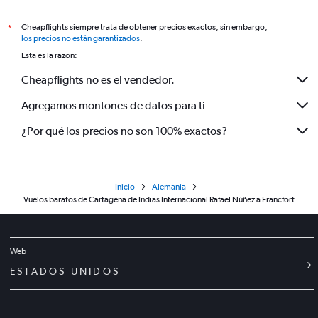
Cheapflights siempre trata de obtener precios exactos, sin embargo,
*
los precios no están garantizados
.
Esta es la razón:
Cheapflights no es el vendedor.
Agregamos montones de datos para ti
¿Por qué los precios no son 100% exactos?
Inicio
Alemania
Vuelos baratos de Cartagena de Indias Internacional Rafael Núñez a Fráncfort
Web
ESTADOS UNIDOS