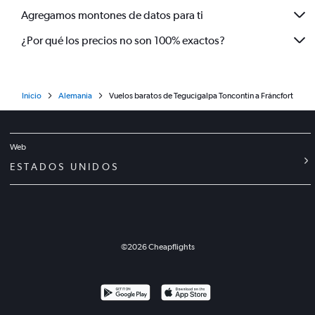
Agregamos montones de datos para ti
¿Por qué los precios no son 100% exactos?
Inicio
Alemania
Vuelos baratos de Tegucigalpa Toncontin a Fráncfort
Web
ESTADOS UNIDOS
©
2026
Cheapflights