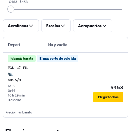
$453 - $453
Aerolíneas
Escalas
Aeropuertos
Depart
Ida y vuelta
Ida más barata
El más corto de solo ida
TGU
FLL
sáb. 5/9
6:15
-
$453
0:44
16 h 29 min
Elegir fechas
3 escalas
Precio más barato