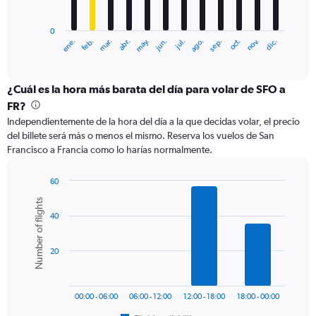
chart
has
0
1
ene.
feb.
mar.
abr.
may.
jun.
jul.
ago.
sep.
oct.
nov.
dic.
X
End
of
axis
interactive
displaying
chart
categories.
¿Cuál es la hora más barata del día para volar de SFO a
Range:
FR?
12
Independientemente de la hora del día a la que decidas volar, el precio
categories.
del billete será más o menos el mismo. Reserva los vuelos de San
The
Francisco a Francia como lo harías normalmente.
chart
has
1
60
Y
Bar
Chart
Number of flights
graphic.
chart
axis
40
with
displaying
6
values.
bars.
Range:
20
0
The
to
chart
1500.
has
00:00 - 06:00
06:00 - 12:00
12:00 - 18:00
18:00 - 00:00
1