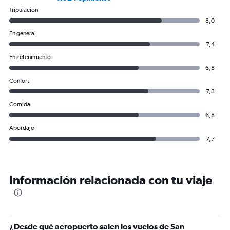
Tripulación
8,0
En general
7,4
Entretenimiento
6,8
Confort
7,3
Comida
6,8
Abordaje
7,7
Información relacionada con tu viaje
¿Desde qué aeropuerto salen los vuelos de San