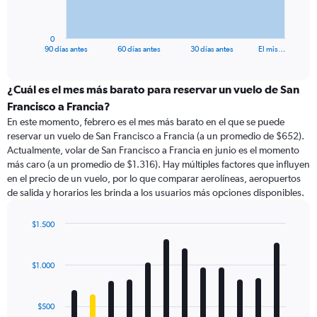
chart
has
1
0
X
End
90 días antes
60 días antes
30 días antes
El mis…
of
axis
interactive
displaying
chart
categories.
¿Cuál es el mes más barato para reservar un vuelo de San
Range:
Francisco a Francia?
91
En este momento, febrero es el mes más barato en el que se puede
categories.
reservar un vuelo de San Francisco a Francia (a un promedio de $652).
The
Actualmente, volar de San Francisco a Francia en junio es el momento
chart
más caro (a un promedio de $1.316). Hay múltiples factores que influyen
has
en el precio de un vuelo, por lo que comparar aerolíneas, aeropuertos
1
de salida y horarios les brinda a los usuarios más opciones disponibles.
Y
axis
displaying
$1.500
values.
Bar
Chart
Range:
graphic.
chart
with
0
$1.000
12
to
bars.
1500.
$500
The