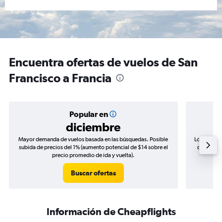
Encuentra ofertas de vuelos de San
Francisco a Francia
Popular en
diciembre
Mayor demanda de vuelos basada en las búsquedas. Posible
Los precio
subida de precios del 1% (aumento potencial de $14 sobre el
de precios
precio promedio de ida y vuelta).
Buscar ofertas
Información de Cheapflights