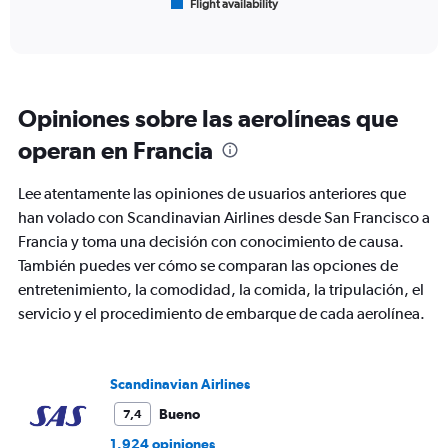
Flight availability
X
End
of
axis
interactive
displaying
chart
categories.
Range:
6
Opiniones sobre las aerolíneas que
categories.
The
operan en Francia
chart
has
Lee atentamente las opiniones de usuarios anteriores que
1
Y
han volado con Scandinavian Airlines desde San Francisco a
axis
Francia y toma una decisión con conocimiento de causa.
displaying
También puedes ver cómo se comparan las opciones de
Number
entretenimiento, la comodidad, la comida, la tripulación, el
of
flights.
servicio y el procedimiento de embarque de cada aerolínea.
Range:
0
to
Scandinavian Airlines
60.
Bueno
7,4
1.924 opiniones