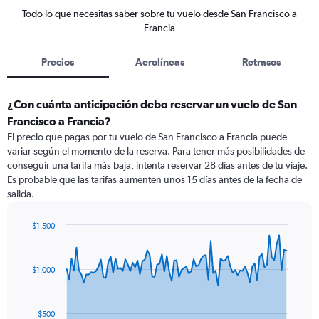
Todo lo que necesitas saber sobre tu vuelo desde San Francisco a
Francia
Precios
Aerolíneas
Retrasos
¿Con cuánta anticipación debo reservar un vuelo de San
Francisco a Francia?
El precio que pagas por tu vuelo de San Francisco a Francia puede
variar según el momento de la reserva. Para tener más posibilidades de
conseguir una tarifa más baja, intenta reservar 28 días antes de tu viaje.
Es probable que las tarifas aumenten unos 15 días antes de la fecha de
salida.
$1.500
Chart
Chart
graphic.
with
91
$1.000
data
points.
The
$500