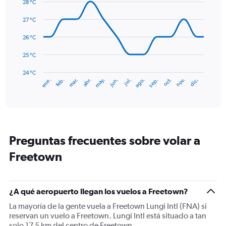
graphic.
chart
28 °C
values.
with
Range:
14
27 °C
0
data
to
points.
26 °C
750.
The
25 °C
chart
has
24 °C
ene.
feb.
mar.
abr.
may.
jun.
jul.
ago.
sep.
oct.
nov.
dic.
1
End
of
X
interactive
axis
chart
displaying
categories.
Range:
Preguntas frecuentes sobre volar a
14
categories.
Freetown
The
chart
has
1
¿A qué aeropuerto llegan los vuelos a Freetown?
Y
La mayoría de la gente vuela a Freetown Lungi Intl (FNA) si
axis
reservan un vuelo a Freetown. Lungi Intl está situado a tan
displaying
solo 17,5 km del centro de Freetown.