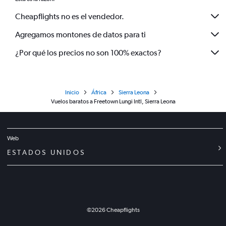
Cheapflights no es el vendedor.
Agregamos montones de datos para ti
¿Por qué los precios no son 100% exactos?
Inicio
África
Sierra Leona
Vuelos baratos a Freetown Lungi Intl, Sierra Leona
Web
ESTADOS UNIDOS
©
2026
Cheapflights