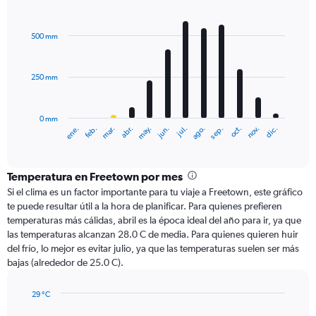
Bar
Chart
graphic.
chart
with
500 mm
12
bars.
250 mm
The
chart
has
0 mm
1
mar.
jun.
sep.
dic.
ene.
abr.
jul.
oct.
feb.
may.
ago.
nov.
X
End
of
axis
interactive
displaying
chart
categories.
Temperatura en Freetown por mes
Range:
Si el clima es un factor importante para tu viaje a Freetown, este gráfico
12
te puede resultar útil a la hora de planificar. Para quienes prefieren
categories.
temperaturas más cálidas, abril es la época ideal del año para ir, ya que
The
las temperaturas alcanzan 28.0 C de media. Para quienes quieren huir
chart
del frío, lo mejor es evitar julio, ya que las temperaturas suelen ser más
has
bajas (alrededor de 25.0 C).
1
Y
axis
29 °C
Line
displaying
Chart