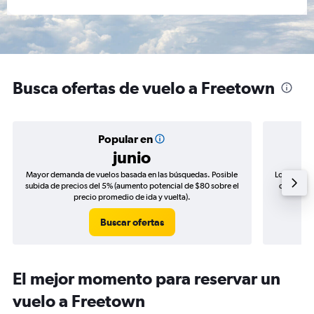
Busca ofertas de vuelo a Freetown
Popular en
junio
Mayor demanda de vuelos basada en las búsquedas. Posible
Los precio
subida de precios del 5% (aumento potencial de $80 sobre el
de precios
precio promedio de ida y vuelta).
Buscar ofertas
El mejor momento para reservar un
vuelo a Freetown