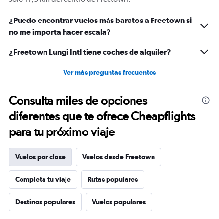
values.
Range:
24
¿Puedo encontrar vuelos más baratos a Freetown si
to
no me importa hacer escala?
29.
¿Freetown Lungi Intl tiene coches de alquiler?
Ver más preguntas frecuentes
Consulta miles de opciones
diferentes que te ofrece Cheapflights
para tu próximo viaje
Vuelos por clase
Vuelos desde Freetown
Completa tu viaje
Rutas populares
Destinos populares
Vuelos populares