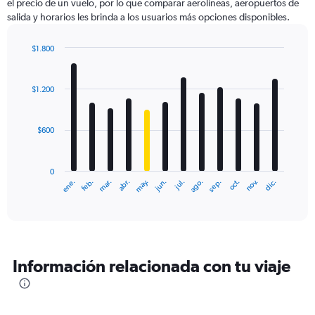
el precio de un vuelo, por lo que comparar aerolíneas, aeropuertos de
salida y horarios les brinda a los usuarios más opciones disponibles.
$1.800
Bar
Chart
graphic.
chart
with
$1.200
12
bars.
$600
The
chart
has
0
1
ene.
feb.
mar.
abr.
may.
jun.
jul.
ago.
sep.
oct.
nov.
dic.
X
End
of
axis
interactive
displaying
chart
categories.
Range:
12
Información relacionada con tu viaje
categories.
The
chart
has