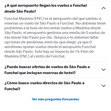
1
¿A qué aeropuerto llegan los vuelos a Funchal
Y
desde São Paulo?
axis
displaying
Funchal Madeira (FNC) es el aeropuerto del que saldrás si
values.
reservas un vuelo de São Paulo a Funchal. No deberías tener
Range:
problemas a la hora de encontrar vuelos a Madeira desde
0
São Paulo; el aeropuerto gestiona una media de 0 vuelos de
to
ida desde São Paulo por día. Tampoco te deberían faltar
1800.
opciones de aerolíneas entre las que elegir, ya que 0
aerolíneas operan vuelos desde el aeropuerto Funchal
desde São Paulo. Solo hay un trayecto de 14,4 km de
Madeira (FNC) al centro de Funchal.
¿Puedo buscar ofertas de vuelos de São Paulo a
Funchal que incluyan reservas de hotel?
¿Cómo busco vuelos directos de São Paulo a
Funchal?
Ver más preguntas frecuentes