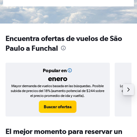
Encuentra ofertas de vuelos de São
Paulo a Funchal
Popular en
enero
Mayor demanda de vuelos basada en las búsquedas. Posible
Los precio
subida de precios del 18% (aumento potencial de $244 sobre
de precios
el precio promedio de ida y vuelta).
Buscar ofertas
El mejor momento para reservar un