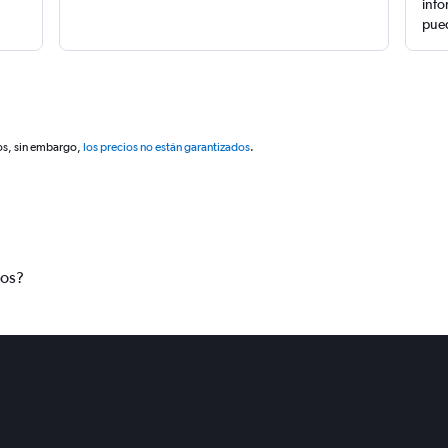
info
pued
os, sin embargo,
los precios no están garantizados
.
tos?