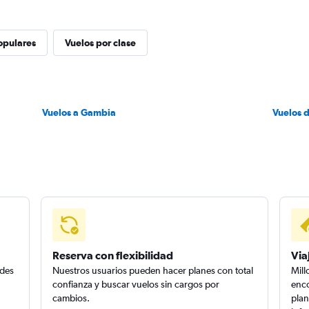
opulares
Vuelos por clase
Vuelos a Gambia
Vuelos 
Reserva con flexibilidad
Via
edes
Nuestros usuarios pueden hacer planes con total
Mill
confianza y buscar vuelos sin cargos por
enco
cambios.
plan