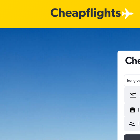
Che
Ida y v