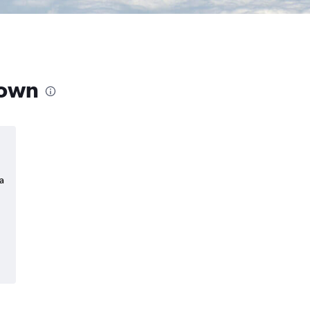
town
a