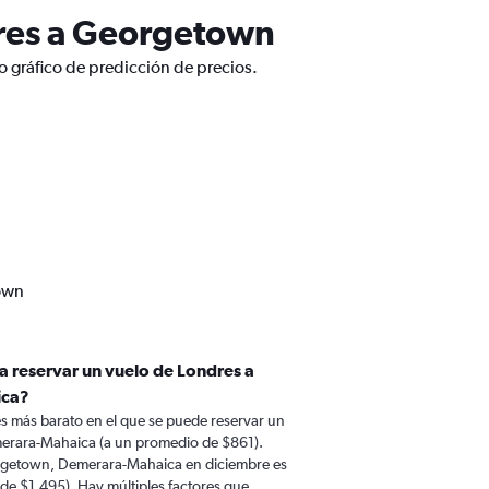
dres a Georgetown
 gráfico de predicción de precios.
town
a reservar un vuelo de Londres a
ica?
s más barato en el que se puede reservar un
erara-Mahaica (a un promedio de $861).
orgetown, Demerara-Mahaica en diciembre es
e $1.495). Hay múltiples factores que