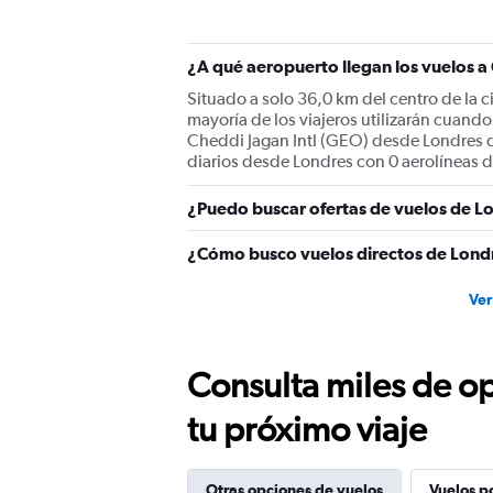
1
Y
axis
displaying
¿A qué aeropuerto llegan los vuelos
values.
Situado a solo 36,0 km del centro de la 
Range:
mayoría de los viajeros utilizarán cuan
0
Cheddi Jagan Intl (GEO) desde Londres de
to
diarios desde Londres con 0 aerolíneas di
2400.
¿Puedo buscar ofertas de vuelos de L
¿Cómo busco vuelos directos de Lon
Ver
Consulta miles de op
tu próximo viaje
Otras opciones de vuelos
Vuelos p