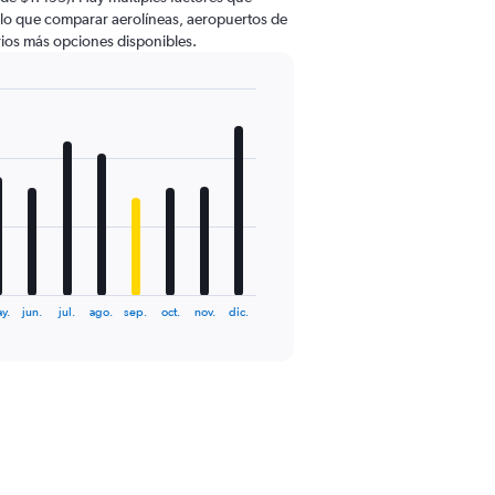
r lo que comparar aerolíneas, aeropuertos de
arios más opciones disponibles.
y.
jun.
jul.
ago.
sep.
oct.
nov.
dic.