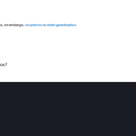
os, sin embargo,
los precios no están garantizados
.
tos?