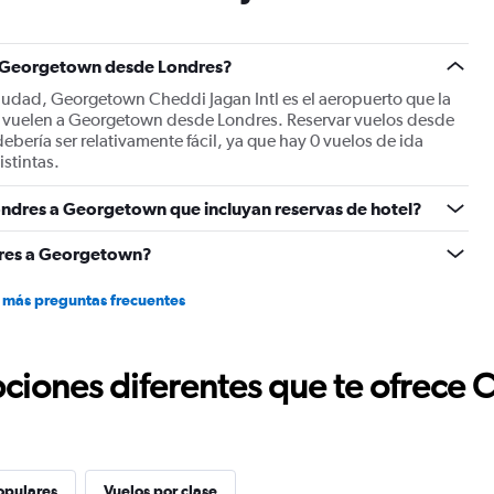
has
1
Y
 a Georgetown desde Londres?
axis
displaying
ciudad, Georgetown Cheddi Jagan Intl es el aeropuerto que la
values.
do vuelen a Georgetown desde Londres. Reservar vuelos desde
Range:
bería ser relativamente fácil, ya que hay 0 vuelos de ida
0
stintas.
to
1800.
ondres a Georgetown que incluyan reservas de hotel?
dres a Georgetown?
 más preguntas frecuentes
ciones diferentes que te ofrece 
opulares
Vuelos por clase