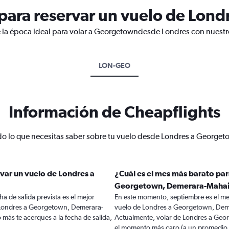
para reservar un vuelo de Lon
e la época ideal para volar a Georgetowndesde Londres con nuestro
LON-GEO
Información de Cheapflights
o lo que necesitas saber sobre tu vuelo desde Londres a George
var un vuelo de Londres a
¿Cuál es el mes más barato par
Georgetown, Demerara-Maha
a de salida prevista es el mejor
En este momento, septiembre es el me
 Londres a Georgetown, Demerara-
vuelo de Londres a Georgetown, Dem
más te acerques a la fecha de salida,
Actualmente, volar de Londres a Ge
el momento más caro (a un promedio d