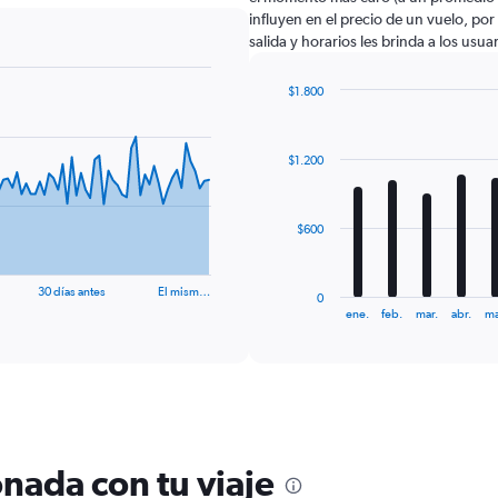
influyen en el precio de un vuelo, po
salida y horarios les brinda a los usu
$1.800
Bar
Chart
graphic.
chart
with
$1.200
12
bars.
The
$600
chart
has
1
30 días antes
El mism…
0
X
End
ene.
feb.
mar.
abr.
ma
of
axis
interactive
displaying
chart
categories.
Range:
12
categories.
The
nada con tu viaje
chart