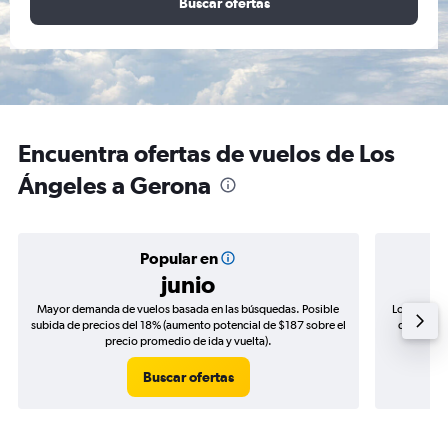
Buscar ofertas
Encuentra ofertas de vuelos de Los
Ángeles a Gerona
Popular en
junio
Mayor demanda de vuelos basada en las búsquedas. Posible
Los precio
subida de precios del 18% (aumento potencial de $187 sobre el
de precios
precio promedio de ida y vuelta).
Buscar ofertas