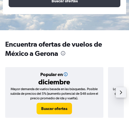
Buscar ofertas
Encuentra ofertas de vuelos de
México a Gerona
Popular en
diciembre
Mayor demanda de vuelos basada en las búsquedas. Posible
Los precio
subida de precios del 5% (aumento potencial de $48 sobre el
de precios
precio promedio de ida y vuelta).
Buscar ofertas