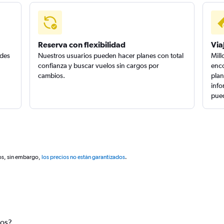
Reserva con flexibilidad
Via
edes
Nuestros usuarios pueden hacer planes con total
Mill
confianza y buscar vuelos sin cargos por
enco
cambios.
plan
info
pued
os, sin embargo,
los precios no están garantizados
.
tos?