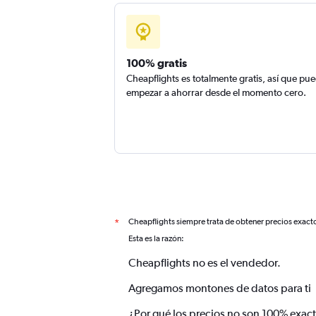
100% gratis
Cheapflights es totalmente gratis, así que pu
empezar a ahorrar desde el momento cero.
Cheapflights siempre trata de obtener precios exact
*
Esta es la razón:
Cheapflights no es el vendedor.
Agregamos montones de datos para ti
¿Por qué los precios no son 100% exac