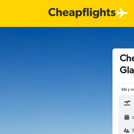
Che
Gl
Ida y v