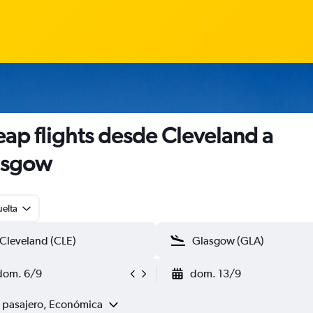
ap flights desde Cleveland a
asgow
uelta
dom. 6/9
dom. 13/9
1 pasajero, Económica