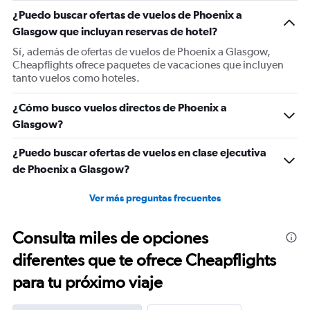
1
¿Puedo buscar ofertas de vuelos de Phoenix a
Y
Glasgow que incluyan reservas de hotel?
axis
displaying
Sí, además de ofertas de vuelos de Phoenix a Glasgow,
values.
Cheapflights ofrece paquetes de vacaciones que incluyen
Range:
tanto vuelos como hoteles.
0
to
¿Cómo busco vuelos directos de Phoenix a
1500.
Glasgow?
¿Puedo buscar ofertas de vuelos en clase ejecutiva
de Phoenix a Glasgow?
Ver más preguntas frecuentes
Consulta miles de opciones
diferentes que te ofrece Cheapflights
para tu próximo viaje