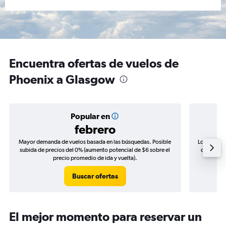
Encuentra ofertas de vuelos de
Phoenix a Glasgow
Popular en
febrero
Mayor demanda de vuelos basada en las búsquedas. Posible
Los precio
subida de precios del 0% (aumento potencial de $6 sobre el
de precios
precio promedio de ida y vuelta).
Buscar ofertas
El mejor momento para reservar un