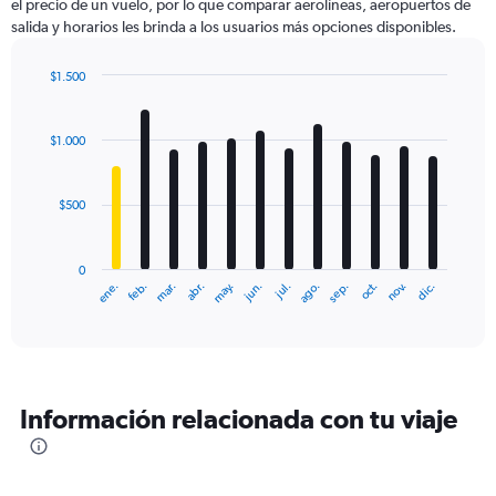
el precio de un vuelo, por lo que comparar aerolíneas, aeropuertos de
salida y horarios les brinda a los usuarios más opciones disponibles.
$1.500
Bar
Chart
graphic.
chart
with
$1.000
12
bars.
$500
The
chart
has
0
1
ene.
feb.
mar.
abr.
may.
jun.
jul.
ago.
sep.
oct.
nov.
dic.
X
End
of
axis
interactive
displaying
chart
categories.
Range:
12
Información relacionada con tu viaje
categories.
The
chart
has