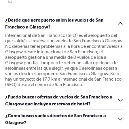
The
chart
has
1
¿Desde qué aeropuerto salen los vuelos de San
Y
Francisco a Glasgow?
axis
displaying
Internacional de San Francisco (SFO) es el aeropuerto del
values.
que saldrás si reservas un vuelo de San Francisco a Glasgow.
Range:
No deberías tener problemas a la hora de encontrar vuelos a
0
Glasgow desde Internacional de San Francisco; el
to
aeropuerto gestiona una media de 0 vuelos de ida a
1500.
Glasgow por día. Tampoco te deberían faltar opciones de
aerolíneas entre las que elegir, ya que 0 aerolíneas operan
vuelos desde el aeropuerto San Francisco a Glasgow. Solo
hay un trayecto de 17,7 km a Internacional de San Francisco
(SFO) desde el centro de San Francisco.
¿Puedo buscar ofertas de vuelos de San Francisco a
Glasgow que incluyan reservas de hotel?
¿Cómo busco vuelos directos de San Francisco a
Glasgow?