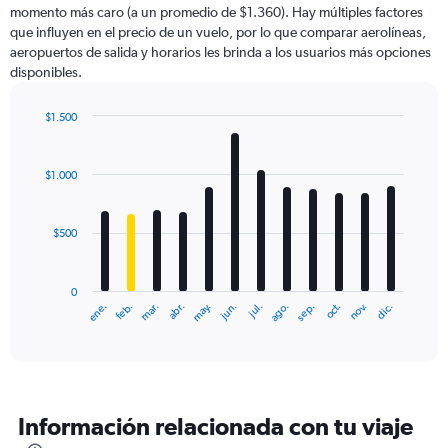
momento más caro (a un promedio de $1.360). Hay múltiples factores
has
que influyen en el precio de un vuelo, por lo que comparar aerolíneas,
1
aeropuertos de salida y horarios les brinda a los usuarios más opciones
Y
disponibles.
axis
displaying
values.
$1.500
Range:
Bar
Chart
0
graphic.
chart
with
to
$1.000
12
2400.
bars.
$500
The
chart
has
0
1
ene.
feb.
mar.
abr.
may.
jun.
jul.
ago.
sep.
oct.
nov.
dic.
X
End
of
axis
interactive
displaying
chart
categories.
Range:
12
Información relacionada con tu viaje
categories.