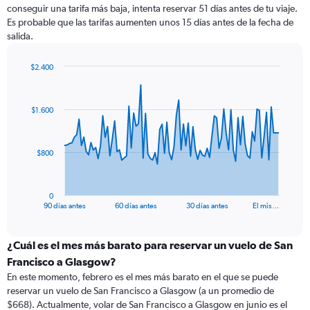
conseguir una tarifa más baja, intenta reservar 51 días antes de tu viaje.
Es probable que las tarifas aumenten unos 15 días antes de la fecha de
salida.
$2.400
Chart
Chart
graphic.
with
91
$1.600
data
points.
The
$800
chart
has
1
0
X
End
90 días antes
60 días antes
30 días antes
El mis…
of
axis
interactive
displaying
chart
categories.
¿Cuál es el mes más barato para reservar un vuelo de San
Range:
Francisco a Glasgow?
91
En este momento, febrero es el mes más barato en el que se puede
categories.
reservar un vuelo de San Francisco a Glasgow (a un promedio de
The
$668). Actualmente, volar de San Francisco a Glasgow en junio es el
chart