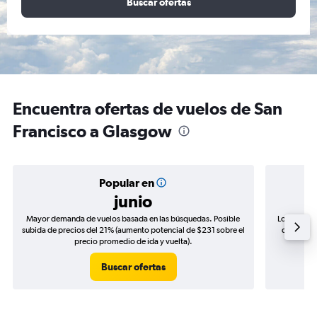
Buscar ofertas
Encuentra ofertas de vuelos de San
Francisco a Glasgow
Popular en
junio
Mayor demanda de vuelos basada en las búsquedas. Posible
Los precio
subida de precios del 21% (aumento potencial de $231 sobre el
de precios
precio promedio de ida y vuelta).
Buscar ofertas