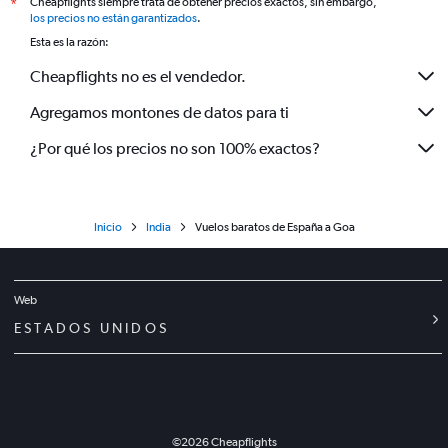
Cheapflights siempre trata de obtener precios exactos, sin embargo,
*
los precios no están garantizados
.
Esta es la razón:
Cheapflights no es el vendedor.
Agregamos montones de datos para ti
¿Por qué los precios no son 100% exactos?
Inicio
India
Vuelos baratos de España a Goa
Web
ESTADOS UNIDOS
©
2026
Cheapflights