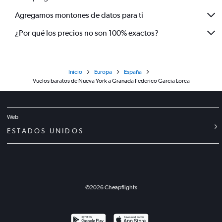
Agregamos montones de datos para ti
¿Por qué los precios no son 100% exactos?
Inicio
Europa
España
Vuelos baratos de Nueva York a Granada Federico Garcia Lorca
Web
ESTADOS UNIDOS
©
2026
Cheapflights