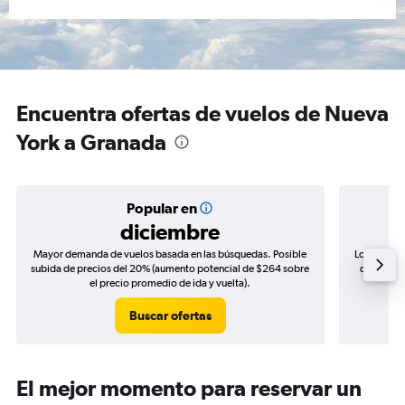
Encuentra ofertas de vuelos de Nueva
York a Granada
Popular en
diciembre
Mayor demanda de vuelos basada en las búsquedas. Posible
Los precio
subida de precios del 20% (aumento potencial de $264 sobre
de precios
el precio promedio de ida y vuelta).
Buscar ofertas
El mejor momento para reservar un