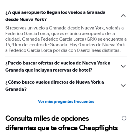
has
1
¿A qué aeropuerto llegan los vuelos a Granada
Y
desde Nueva York?
axis
displaying
Si reservas un vuelo a Granada desde Nueva York, volarás a
values.
Federico Garcia Lorca, que es el único aeropuerto de la
Range:
ciudad. Granada Federico Garcia Lorca (GRX) se encuentra a
0
15,9 km del centro de Granada. Hay 0 vuelos de Nueva York
to
a Federico Garcia Lorca por día con 0 aerolíneas distintas.
2400.
¿Puedo buscar ofertas de vuelos de Nueva York a
Granada que incluyan reservas de hotel?
¿Cómo busco vuelos directos de Nueva York a
Granada?
Ver más preguntas frecuentes
Consulta miles de opciones
diferentes que te ofrece Cheapflights