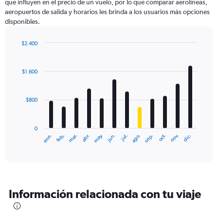
que influyen en el precio de un vuelo, por lo que comparar aerolíneas,
aeropuertos de salida y horarios les brinda a los usuarios más opciones
disponibles.
$2.400
Bar
Chart
graphic.
chart
with
$1.600
12
bars.
$800
The
chart
has
0
1
ene.
feb.
mar.
abr.
may.
jun.
jul.
ago.
sep.
oct.
nov.
dic.
X
End
of
axis
interactive
displaying
chart
categories.
Range:
12
Información relacionada con tu viaje
categories.
The
chart