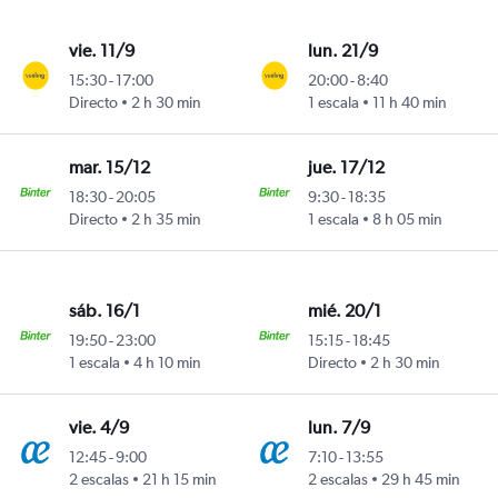
vie. 11/9
lun. 21/9
15:30
-
17:00
20:00
-
8:40
Directo
2 h 30 min
1 escala
11 h 40 min
mar. 15/12
jue. 17/12
18:30
-
20:05
9:30
-
18:35
Directo
2 h 35 min
1 escala
8 h 05 min
sáb. 16/1
mié. 20/1
19:50
-
23:00
15:15
-
18:45
1 escala
4 h 10 min
Directo
2 h 30 min
vie. 4/9
lun. 7/9
12:45
-
9:00
7:10
-
13:55
2 escalas
21 h 15 min
2 escalas
29 h 45 min