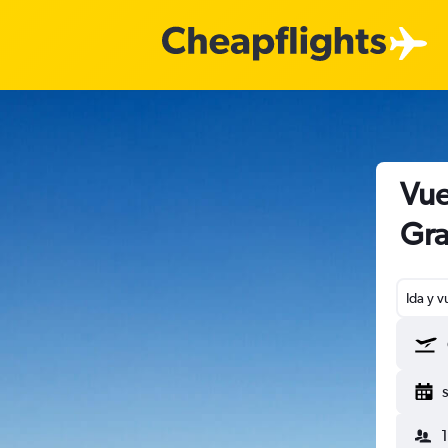
Vue
Gr
Ida y v