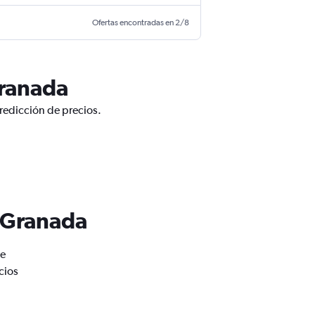
Ofertas encontradas en 2/8
Granada
redicción de precios.
e Granada
de
cios