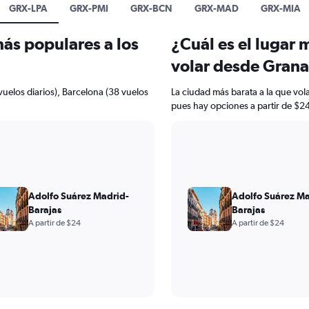
GRX-LPA
GRX-PMI
GRX-BCN
GRX-MAD
GRX-MIA
más populares a los
¿Cuál es el lugar 
?
volar desde Gran
uelos diarios), Barcelona (38 vuelos
La ciudad más barata a la que vo
pues hay opciones a partir de $24
Adolfo Suárez Madrid-
Adolfo Suárez Ma
Barajas
Barajas
A partir de $24
A partir de $24