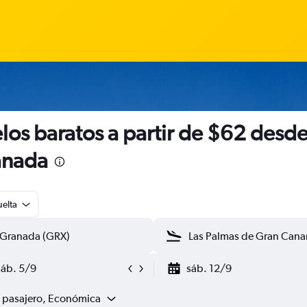
los baratos a partir de $62 desd
anada
uelta
sáb. 5/9
sáb. 12/9
1 pasajero, Económica