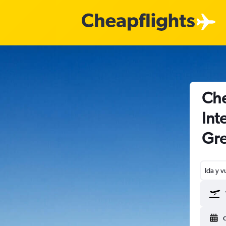
Che
Int
Gre
Ida y v