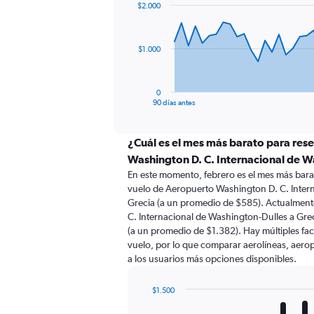
$2.000
data
points.
The
$1.000
chart
has
1
0
X
End
90 días antes
of
axis
interactive
displaying
chart
categories.
¿Cuál es el mes más barato para res
Range:
Washington D. C. Internacional de W
91
En este momento, febrero es el mes más bara
categories.
vuelo de Aeropuerto Washington D. C. Inter
The
Grecia (a un promedio de $585). Actualment
chart
C. Internacional de Washington-Dulles a Gre
has
(a un promedio de $1.382). Hay múltiples fac
1
vuelo, por lo que comparar aerolíneas, aerop
Y
a los usuarios más opciones disponibles.
axis
displaying
values.
$1.500
Range:
Bar
Chart
graphic.