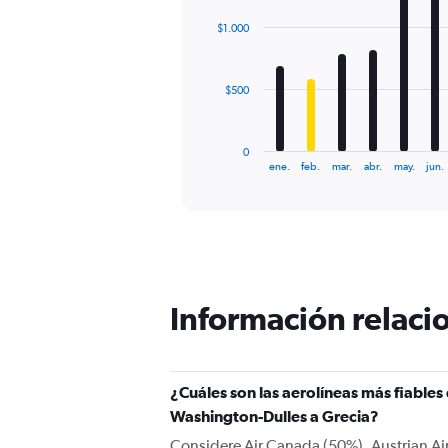
0
chart
with
to
$1.000
12
3000.
bars.
The
$500
chart
has
1
0
X
End
ene.
feb.
mar.
abr.
may.
jun.
of
axis
interactive
displaying
chart
categories.
Range:
12
categories.
The
Información relacio
chart
has
1
Y
¿Cuáles son las aerolíneas más fiable
axis
displaying
Washington-Dulles a Grecia?
values.
Considere Air Canada (50%), Austrian Airl