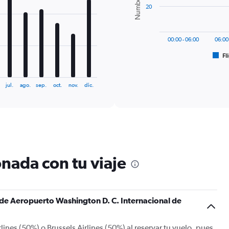
20
The
chart
has
00:00 - 06:00
06:00
1
Fl
X
End
of
axis
interactive
displaying
chart
jul.
ago.
sep.
oct.
nov.
dic.
categories.
Range:
6
categories.
The
chart
has
1
nada con tu viaje
Y
axis
displaying
Number
s de Aeropuerto Washington D. C. Internacional de
of
flights.
Range:
ines (50%) o Brussels Airlines (50%) al reservar tu vuelo, pues