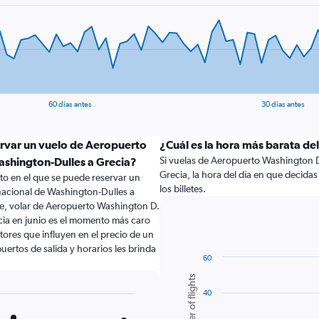
60 días antes
30 días antes
ervar un vuelo de Aeropuerto
¿Cuál es la hora más barata del
Si vuelas de Aeropuerto Washington D
ashington-Dulles a Grecia?
Grecia, la hora del día en que decidas 
to en el que se puede reservar un
los billetes.
nacional de Washington-Dulles a
e, volar de Aeropuerto Washington D.
cia en junio es el momento más caro
tores que influyen en el precio de un
uertos de salida y horarios les brinda
60
Bar
Chart
Number of flights
graphic.
chart
40
with
6
bars.