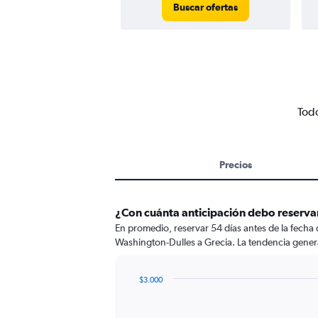
Buscar ofertas
Todo
Precios
¿Con cuánta anticipación debo reserva
En promedio, reservar 54 días antes de la fecha
Washington-Dulles a Grecia. La tendencia general
$3.000
Chart
Chart
graphic.
with
91