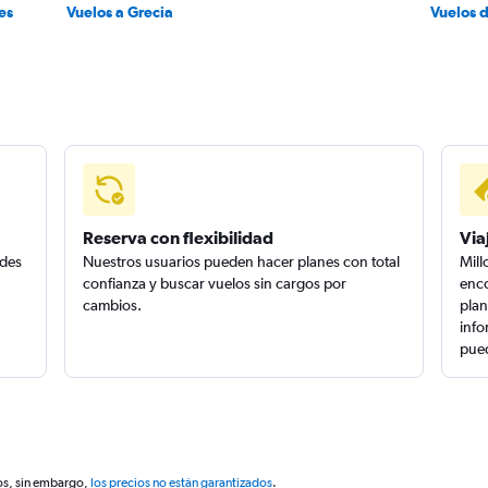
es
Vuelos a Grecia
Vuelos 
Reserva con flexibilidad
Via
edes
Nuestros usuarios pueden hacer planes con total
Mill
confianza y buscar vuelos sin cargos por
enco
cambios.
plan
info
pued
os, sin embargo,
los precios no están garantizados
.