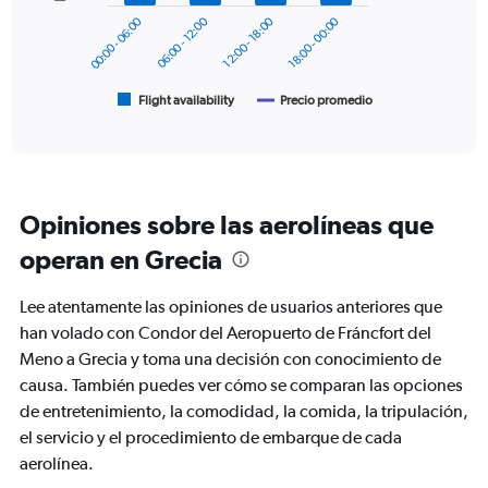
600.
00:00 - 06:00
06:00 - 12:00
12:00 - 18:00
18:00 - 00:00
The
chart
has
1
Flight availability
Precio promedio
End
of
X
interactive
axis
chart
displaying
categories.
Range:
Opiniones sobre las aerolíneas que
6
categories.
operan en Grecia
The
chart
Lee atentamente las opiniones de usuarios anteriores que
has
2
han volado con Condor del Aeropuerto de Fráncfort del
Y
Meno a Grecia y toma una decisión con conocimiento de
axes
causa. También puedes ver cómo se comparan las opciones
displaying
de entretenimiento, la comodidad, la comida, la tripulación,
Avg.
Price
el servicio y el procedimiento de embarque de cada
and
aerolínea.
Number