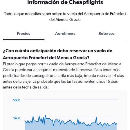
Información de Cheapflights
Todo lo que necesitas saber sobre tu vuelo del Aeropuerto de Fráncfort
del Meno a Grecia
Precios
Aerolíneas
Retrasos
¿Con cuánta anticipación debo reservar un vuelo de
Aeropuerto Fráncfort del Meno a Grecia?
El precio que pagas por tu vuelo de Aeropuerto Fráncfort del Meno a
Grecia puede variar según el momento de la reserva. Para tener más
posibilidades de conseguir una tarifa más baja, intenta reservar 14 días
antes de tu viaje. Es probable que las tarifas aumenten unos 15 días
antes de la fecha de salida.
$600
Chart
Chart
graphic.
with
91
$400
data
points.