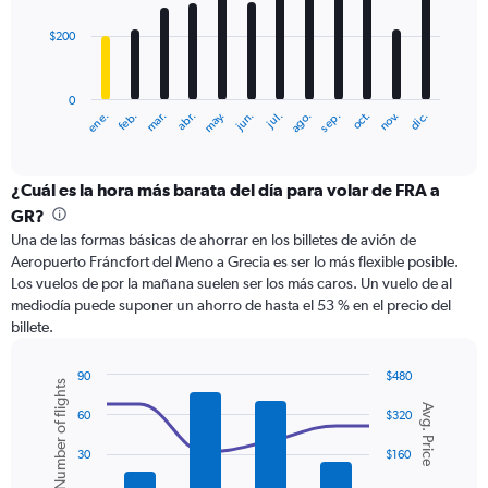
$200
The
chart
has
0
1
ene.
abr.
jul.
oct.
mar.
jun.
sep.
dic.
feb.
may.
ago.
nov.
X
End
of
axis
interactive
displaying
chart
categories.
¿Cuál es la hora más barata del día para volar de FRA a
Range:
GR?
12
Una de las formas básicas de ahorrar en los billetes de avión de
categories.
Aeropuerto Fráncfort del Meno a Grecia es ser lo más flexible posible.
The
Los vuelos de por la mañana suelen ser los más caros. Un vuelo de al
chart
mediodía puede suponer un ahorro de hasta el 53 % en el precio del
has
billete.
1
Y
axis
90
$480
Number of flights
displaying
Combination
Chart
Avg. Price
graphic.
chart
values.
60
$320
with
Range:
2
0
30
$160
data
to
series.