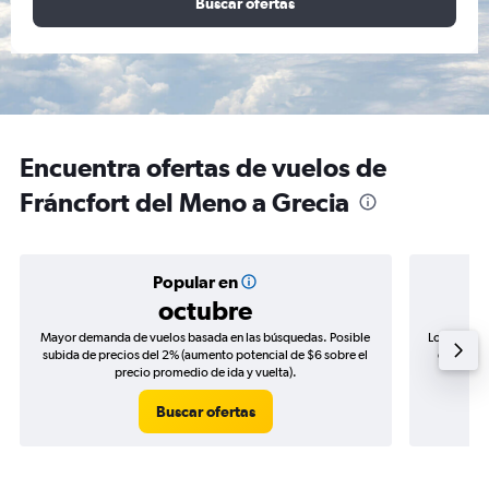
Buscar ofertas
Encuentra ofertas de vuelos de
Fráncfort del Meno a Grecia
Popular en
octubre
Mayor demanda de vuelos basada en las búsquedas. Posible
Los precio
subida de precios del 2% (aumento potencial de $6 sobre el
de precio
precio promedio de ida y vuelta).
Buscar ofertas