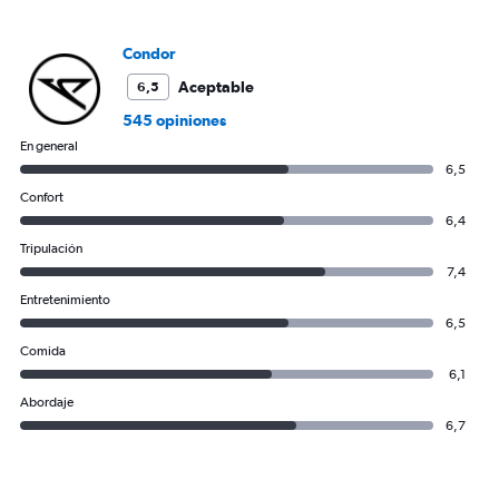
of
flights.
Condor
Aceptable
6,5
545 opiniones
En general
6,5
Confort
6,4
Tripulación
7,4
Entretenimiento
6,5
Comida
6,1
Abordaje
6,7