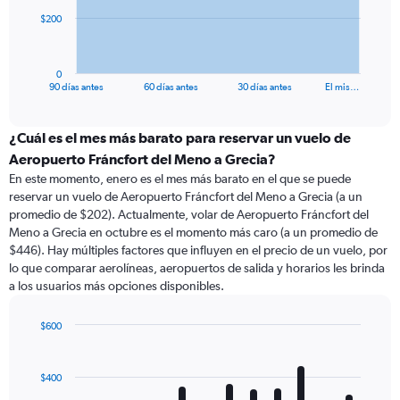
The
$200
chart
has
1
0
X
End
90 días antes
60 días antes
30 días antes
El mis…
of
axis
interactive
displaying
chart
categories.
¿Cuál es el mes más barato para reservar un vuelo de
Range:
Aeropuerto Fráncfort del Meno a Grecia?
91
En este momento, enero es el mes más barato en el que se puede
categories.
reservar un vuelo de Aeropuerto Fráncfort del Meno a Grecia (a un
The
promedio de $202). Actualmente, volar de Aeropuerto Fráncfort del
chart
Meno a Grecia en octubre es el momento más caro (a un promedio de
has
$446). Hay múltiples factores que influyen en el precio de un vuelo, por
1
lo que comparar aerolíneas, aeropuertos de salida y horarios les brinda
Y
a los usuarios más opciones disponibles.
axis
displaying
values.
$600
Range:
Bar
Chart
0
graphic.
chart
with
to
$400
12
600.
bars.