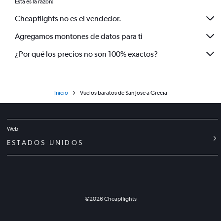
Esta es la razón:
Cheapflights no es el vendedor.
Agregamos montones de datos para ti
¿Por qué los precios no son 100% exactos?
Inicio
Vuelos baratos de San Jose a Grecia
Web
ESTADOS UNIDOS
©
2026
Cheapflights