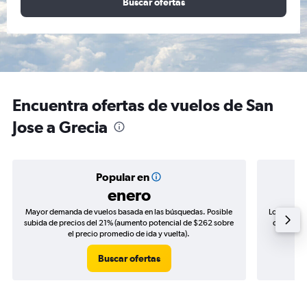
Buscar ofertas
Encuentra ofertas de vuelos de San
Jose a Grecia
Popular en
enero
Mayor demanda de vuelos basada en las búsquedas. Posible
Los precio
subida de precios del 21% (aumento potencial de $262 sobre
de precios
el precio promedio de ida y vuelta).
Buscar ofertas