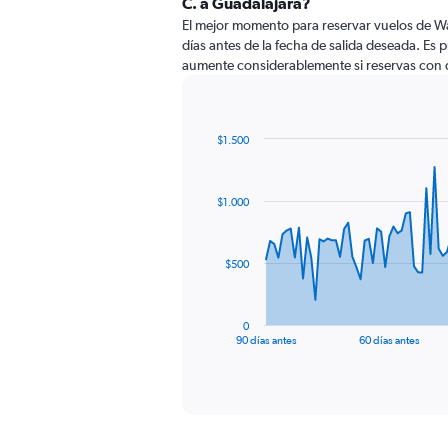
C. a Guadalajara?
El mejor momento para reservar vuelos de Wa
días antes de la fecha de salida deseada. Es 
aumente considerablemente si reservas con 
$1.500
Chart
Chart
graphic.
with
91
$1.000
data
points.
The
$500
chart
has
1
0
X
End
90 días antes
60 días antes
of
axis
interactive
displaying
chart
categories.
Range:
91