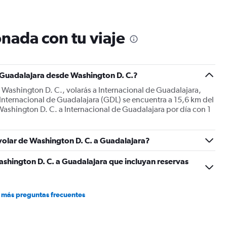
12
categories.
The
nada con tu viaje
chart
has
1
Y
a Guadalajara desde Washington D. C.?
axis
displaying
 Washington D. C., volarás a Internacional de Guadalajara,
values.
 Internacional de Guadalajara (GDL) se encuentra a 15,6 km del
Range:
ashington D. C. a Internacional de Guadalajara por día con 1
0
to
900.
 volar de Washington D. C. a Guadalajara?
shington D. C. a Guadalajara que incluyan reservas
 más preguntas frecuentes