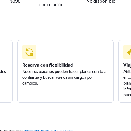
$398
No disponible
cancelación
Reserva con flexibilidad
Via
edes
Nuestros usuarios pueden hacer planes con total
Mill
confianza y buscar vuelos sin cargos por
enco
cambios.
plan
info
pued
os, sin embargo,
los precios no están garantizados
.