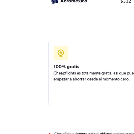
Aeromexico
$332
100% gratis
Cheapflights es totalmente gratis, así que pu
empezar a ahorrar desde el momento cero.
Cheapflights siempre trata de obtener precios exact