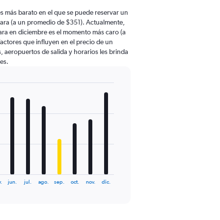
s más barato en el que se puede reservar un
ara (a un promedio de $351). Actualmente,
ara en diciembre es el momento más caro (a
actores que influyen en el precio de un
, aeropuertos de salida y horarios les brinda
es.
.
jun.
jul.
ago.
sep.
oct.
nov.
dic.