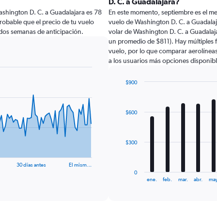
D. C. a Guadalajara?
shington D. C. a Guadalajara es 78
En este momento, septiembre es el me
probable que el precio de tu vuelo
vuelo de Washington D. C. a Guadalaj
dos semanas de anticipación.
volar de Washington D. C. a Guadalaj
un promedio de $811). Hay múltiples f
vuelo, por lo que comparar aerolíneas
a los usuarios más opciones disponibl
$900
Bar
Chart
graphic.
chart
with
$600
12
bars.
The
$300
chart
has
30 días antes
El mism…
1
0
X
End
ene.
feb.
mar.
abr.
may
of
axis
interactive
displaying
chart
categories.
Range: