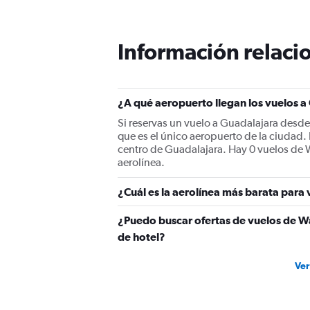
categories.
The
chart
has
Información relacio
1
Y
axis
displaying
¿A qué aeropuerto llegan los vuelos 
values.
Range:
Si reservas un vuelo a Guadalajara desde
0
que es el único aeropuerto de la ciudad.
to
centro de Guadalajara. Hay 0 vuelos de W
1500.
aerolínea.
¿Cuál es la aerolínea más barata para
¿Puedo buscar ofertas de vuelos de Wa
de hotel?
Ver