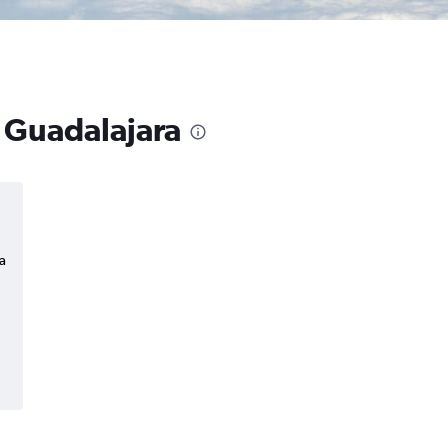
a Guadalajara
a