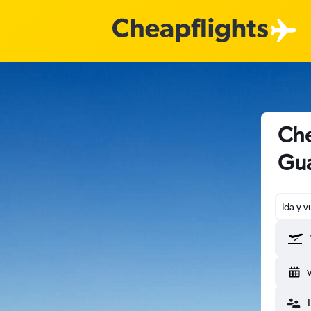
Che
Gua
Ida y v