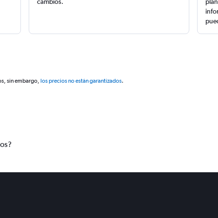
cambios.
plan
info
pued
os, sin embargo,
los precios no están garantizados
.
tos?