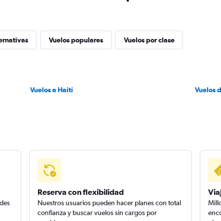
ernativas
Vuelos populares
Vuelos por clase
Vuelos a Haití
Vuelos 
Reserva con flexibilidad
Via
edes
Nuestros usuarios pueden hacer planes con total
Mill
confianza y buscar vuelos sin cargos por
enco