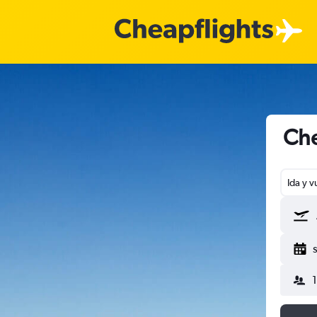
Che
Ida y v