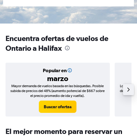
Encuentra ofertas de vuelos de
Ontario a Halifax
Popular en
marzo
Mayor demanda de vuelos basada en las búsquedas. Posible
Los precio
subida de precios del 48% (aumento potencial de $667 sobre
de precios 
el precio promedio de ida y vuelta).
Buscar ofertas
El mejor momento para reservar un