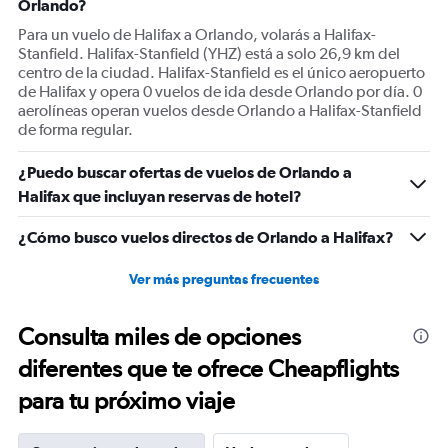
Orlando?
axis
displaying
Para un vuelo de Halifax a Orlando, volarás a Halifax-
values.
Stanfield. Halifax-Stanfield (YHZ) está a solo 26,9 km del
Range:
centro de la ciudad. Halifax-Stanfield es el único aeropuerto
0
de Halifax y opera 0 vuelos de ida desde Orlando por día. 0
to
aerolíneas operan vuelos desde Orlando a Halifax-Stanfield
750.
de forma regular.
¿Puedo buscar ofertas de vuelos de Orlando a
Halifax que incluyan reservas de hotel?
¿Cómo busco vuelos directos de Orlando a Halifax?
Ver más preguntas frecuentes
Consulta miles de opciones
diferentes que te ofrece Cheapflights
para tu próximo viaje