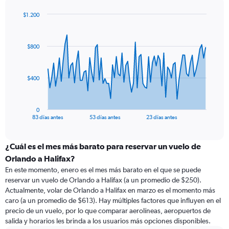
$1.200
Chart
Chart
graphic.
with
84
$800
data
points.
The
$400
chart
has
1
0
X
End
83 días antes
53 días antes
23 días antes
of
axis
interactive
displaying
chart
categories.
¿Cuál es el mes más barato para reservar un vuelo de
Range:
Orlando a Halifax?
84
En este momento, enero es el mes más barato en el que se puede
categories.
reservar un vuelo de Orlando a Halifax (a un promedio de $250).
The
Actualmente, volar de Orlando a Halifax en marzo es el momento más
chart
caro (a un promedio de $613). Hay múltiples factores que influyen en el
has
precio de un vuelo, por lo que comparar aerolíneas, aeropuertos de
1
salida y horarios les brinda a los usuarios más opciones disponibles.
Y