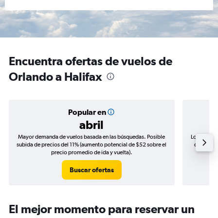
Encuentra ofertas de vuelos de
Orlando a Halifax
Popular en
abril
Mayor demanda de vuelos basada en las búsquedas. Posible
Los precio
subida de precios del 11% (aumento potencial de $52 sobre el
de precio
precio promedio de ida y vuelta).
Buscar ofertas
El mejor momento para reservar un