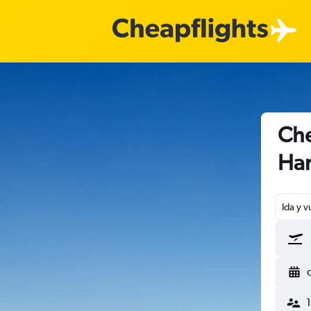
Che
Ha
Ida y v