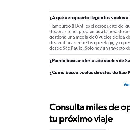
1
Y
axis
displaying
¿A qué aeropuerto llegan los vuelos
values.
Hamburgo (HAM) es el aeropuerto del que
Range:
deberías tener problemas a la hora de e
0
gestiona una media de 0 vuelos de ida d
to
de aerolíneas entre las que elegir, ya q
2400.
desde São Paulo. Solo hay un trayecto 
¿Puedo buscar ofertas de vuelos de S
¿Cómo busco vuelos directos de São
Ver
Consulta miles de op
tu próximo viaje