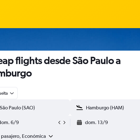
ap flights desde São Paulo a
mburgo
uelta
dom. 6/9
dom. 13/9
1 pasajero, Económica