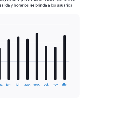
lida y horarios les brinda a los usuarios
y.
jun.
jul.
ago.
sep.
oct.
nov.
dic.