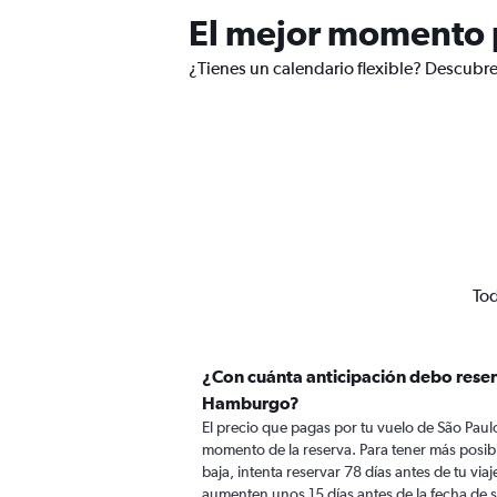
El mejor momento 
¿Tienes un calendario flexible? Descubr
Tod
¿Con cuánta anticipación debo reser
Hamburgo?
El precio que pagas por tu vuelo de São Pau
momento de la reserva. Para tener más posibi
baja, intenta reservar 78 días antes de tu viaj
aumenten unos 15 días antes de la fecha de s