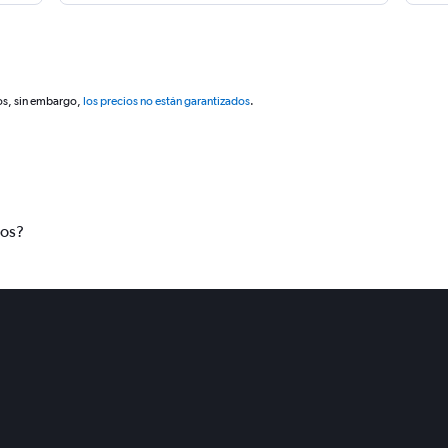
os, sin embargo,
los precios no están garantizados
.
tos?