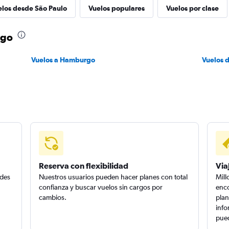
elos desde São Paulo
Vuelos populares
Vuelos por clase
rgo
Vuelos a Hamburgo
Vuelos 
Reserva con flexibilidad
Via
edes
Nuestros usuarios pueden hacer planes con total
Mill
confianza y buscar vuelos sin cargos por
enco
cambios.
plan
info
pued