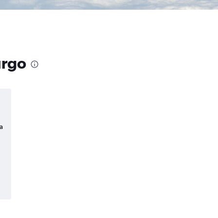
urgo
a