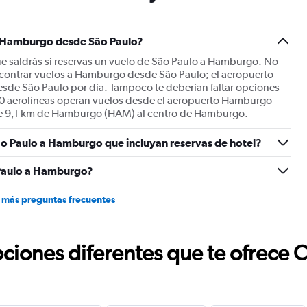
has
1
Y
 a Hamburgo desde São Paulo?
axis
displaying
 saldrás si reservas un vuelo de São Paulo a Hamburgo. No
values.
ncontrar vuelos a Hamburgo desde São Paulo; el aeropuerto
Range:
esde São Paulo por día. Tampoco te deberían faltar opciones
0
ue 0 aerolíneas operan vuelos desde el aeropuerto Hamburgo
to
de 9,1 km de Hamburgo (HAM) al centro de Hamburgo.
1500.
ão Paulo a Hamburgo que incluyan reservas de hotel?
 Paulo a Hamburgo?
 más preguntas frecuentes
ciones diferentes que te ofrece 